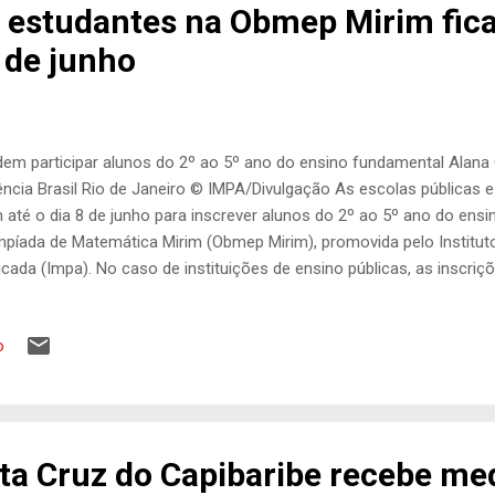
e estudantes na Obmep Mirim fi
 de junho
em participar alunos do 2º ao 5º ano do ensino fundamental Alana 
ncia Brasil Rio de Janeiro © IMPA/Divulgação As escolas públicas e 
 até o dia 8 de junho para inscrever alunos do 2º ao 5º ano do ens
mpíada de Matemática Mirim (Obmep Mirim), promovida pelo Institut
icada (Impa). No caso de instituições de ensino públicas, as inscriçõ
olas terão que informar apenas o número de estudantes participant
erá inscrição nominal neste momento. As inscrições podem ser fe
o
retarias de Educação por meio do site oficial da olimpíada , utiliz
/Inep para criar uma senha de acesso. O login será feito com ess
astrada no momento da inscrição. Desde o lançamento da Obmep M
hões de crianças participaram das quatro edições anteriores ...
ta Cruz do Capibaribe recebe me