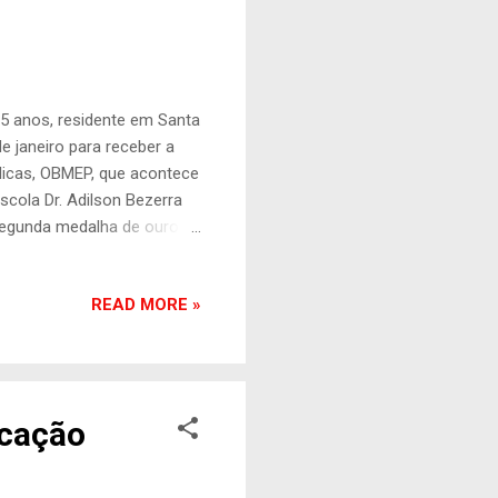
5 anos, residente em Santa
e janeiro para receber a
licas, OBMEP, que acontece
cola Dr. Adilson Bezerra
segunda medalha de ouro na
o é referente ao ano de
esultado da segunda fase
READ MORE »
s clicando AQUI .
icação