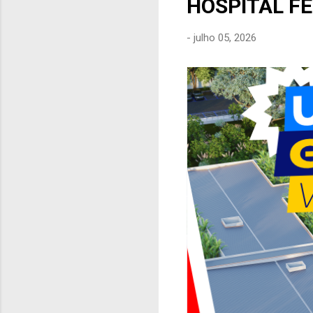
HOSPITAL F
e
n
-
julho 05, 2026
s