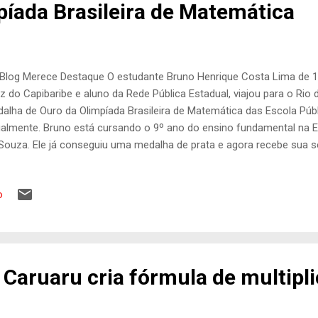
píada Brasileira de Matemática
Blog Merece Destaque O estudante Bruno Henrique Costa Lima de 1
z do Capibaribe e aluno da Rede Pública Estadual, viajou para o Rio d
alha de Ouro da Olimpíada Brasileira de Matemática das Escola Púb
almente. Bruno está cursando o 9º ano do ensino fundamental na Es
Souza. Ele já conseguiu uma medalha de prata e agora recebe sua 
mpíada que acontece desde 2006. Esta premiação recebida por Brun
7. A edição 2018 da OBMEP já teve a 1ª e 2ª fases realizadas e o r
o
á divulgado no dia 13 de agosto. Confira a lista dos alunos premiado
 Caruaru cria fórmula de multipl