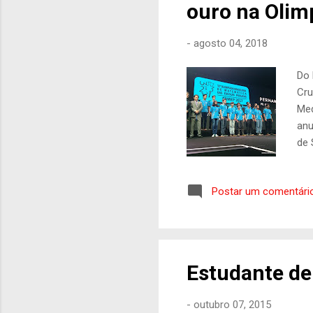
ouro na Olim
-
agosto 04, 2018
Do 
Cru
Med
anu
de 
Oli
201
Postar um comentári
ser
Estudante de
-
outubro 07, 2015