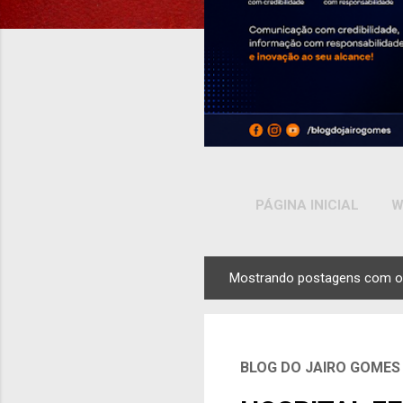
PÁGINA INICIAL
W
Mostrando postagens com o
P
o
s
t
BLOG DO JAIRO GOMES
a
g