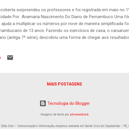
coberta surpreendeu os professores e foi registrada em maio no 1º 
cidade Por Anamaria Nascimento Do Diario de Pernambuco Uma fór
 ajuda a multiplicar os números por nove de maneira simplificada fo
nambucano de 13 anos. Fazendo os exercícios de casa, o caruaruen
ano (antiga 7ª série), descobriu uma forma de chegar aos resultado
métodos tradicionais ensinados pelos professores. Decidiu inventa
cular. Depois de mostrar o feito aos familiares e professores, a des
o
o, no 1º Cartório de Registro Civil de Caruaru pelo pai, o procurado
to. “Não temos o objetivo de patentear. Registramos apenas para com
eada “Método Sette de Multiplicação”, a criação será apresentada
udantes e professores do Colégio Dioc...
MAIS POSTAGENS
Tecnologia do Blogger
Imagens de tema por
johnwoodcock
a Zeta.Com – Comunicação e Informação, empresa sediada em Santa Cruz do Capibaribe – PE, 