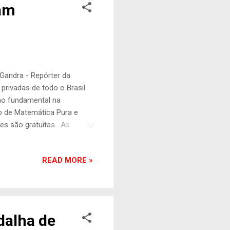
cam
Gandra - Repórter da
privadas de todo o Brasil
ino fundamental na
o de Matemática Pura e
es são gratuitas . As
es da olimpíada. Não
itas também pelas
READ MORE »
ando o código
e código e a senha
irim, em 2022, mais de 15
dalha de