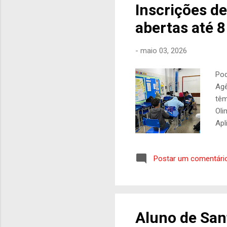
Inscrições d
abertas até 8
-
maio 03, 2026
Pod
Agê
têm
Oli
Apl
esc
hav
Postar um comentári
sec
MEC
cad
mil
Aluno de San