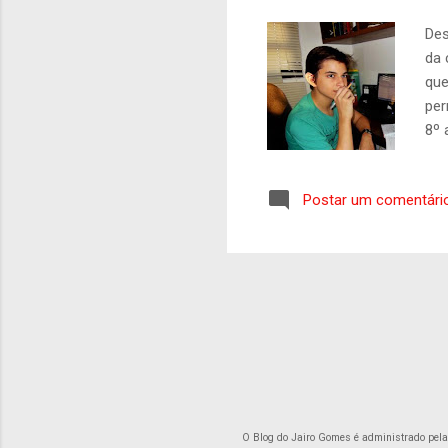
Des
da 
que
per
8º 
os 
cal
Postar um comentári
mai
Sou
Nom
est
O Blog do Jairo Gomes é administrado pel