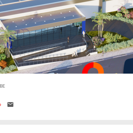
IBE
o