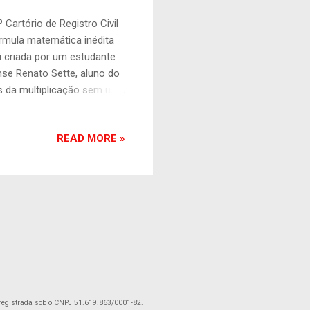
Cartório de Registro Civil
mula matemática inédita
i criada por um estudante
se Renato Sette, aluno do
s da multiplicação sem usar
r uma forma própria de
coberta foi registrada, em
READ MORE »
r federal José de Barros
provar o feito”, diz o pai.
 hoje às 19h30 aos
registrada sob o CNPJ 51.619.863/0001-82.