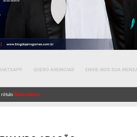
HATSAPP
QUERO ANUNCIAR
ENVIE-NOS SUA MEN
MAIS…
YOUTUBE
 rótulo
Matemática