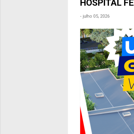
HOSPITAL F
e
n
-
julho 05, 2026
s