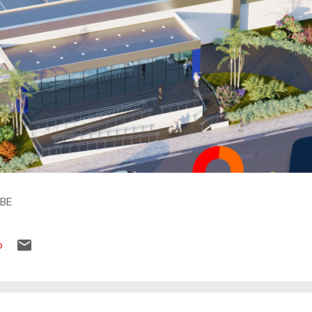
IBE
o