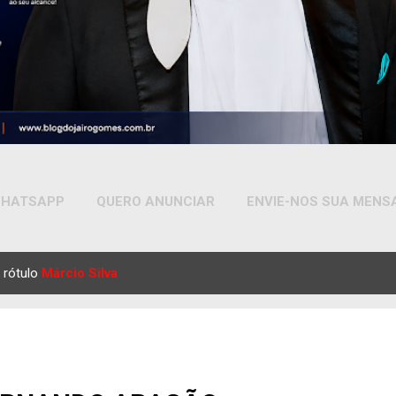
HATSAPP
QUERO ANUNCIAR
ENVIE-NOS SUA MEN
MAIS…
YOUTUBE
 rótulo
Márcio Silva