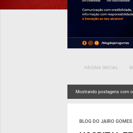
PÁGINA INICIAL
W
Mostrando postagens com o
P
o
s
t
BLOG DO JAIRO GOMES
a
g