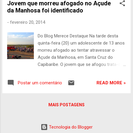
Jovem que morreu afogado no Açude
seguida. O Corpo de bombeiros se encontra
da Manhosa foi identificado
no local, onde mergulhadores realizam
buscas, porém até as 17h30 o corpo não
-
fevereiro 20, 2014
havia sido localizado. A equipe do Blog
Merece Destaque está no Local e traremos
Do Blog Merece Destaque Na tarde desta
mais informações a qualquer momento. O
quinta-feira (20) um adolescente de 13 anos
número de curiosos é muito grande no local.
morreu afogado ao tentar atravessar o
Açude da Manhosa, em Santa Cruz do
Capibaribe. O jovem que se afogou trata-se
de Michael Douglas Silva Gomes, 13 anos de
idade, residente na Avenida José Moraes da
READ MORE »
Postar um comentário
Silva no Bairro Acauã. Segundo informações
do pai da vítima, o jovem estava na
companhia de um tio adolescente de 16
MAIS POSTAGENS
anos. Os dois jovens tentaram atravessar a
nado o açude por volta das 15h, quando
Michael afundou. O tio dele conseguiu sair
Tecnologia do Blogger
da água e pedir ajuda. No momento do