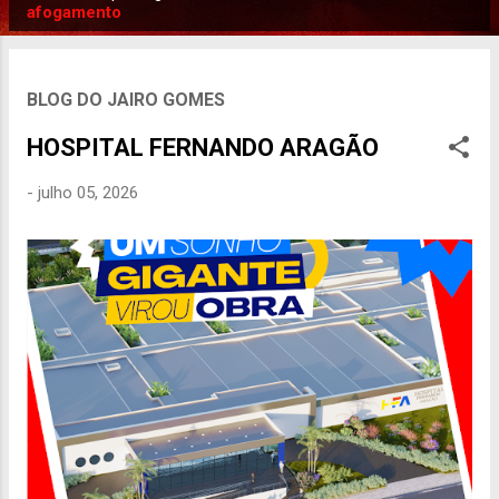
P
afogamento
o
s
t
BLOG DO JAIRO GOMES
a
HOSPITAL FERNANDO ARAGÃO
g
e
-
julho 05, 2026
n
s