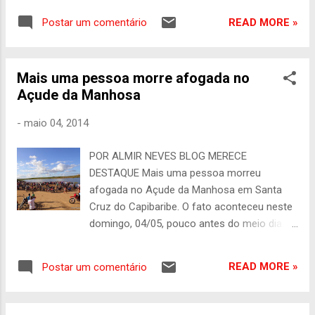
empresário Jorge Sestini pela morte de sua
READ MORE »
Postar um comentário
mulher, a modelo Caroline Bittencourt, no dia
29 de abril, em Ilhabela (litoral norte de São
Paulo), após uma tempestade atingir a
Mais uma pessoa morre afogada no
embarcação e jogá-la ao mar. Sestini deve
Açude da Manhosa
responder por homicídio culposo (quando
não há intenção de matar). De acordo com
-
maio 04, 2014
as investigações da Polícia Civil, o
empresário assumiu o risco ao aceitar
POR ALMIR NEVES BLOG MERECE
embarcar mesmo após os responsáveis
DESTAQUE Mais uma pessoa morreu
pelo barco dizer sobre os perigos do mau
afogada no Açude da Manhosa em Santa
tempo. Ainda de acordo com o registro da
Cruz do Capibaribe. O fato aconteceu neste
Polícia Civil, o empresário foi expressamente
domingo, 04/05, pouco antes do meio dia. A
advertido sobre o risco de tempestade e
vítima foi um homem identificado como
embarcou, juntamente com a modelo, sem
Severino Tomé Gonçalves, de 45 anos.
providenciar os coletes salva-vidas para
READ MORE »
Postar um comentário
Segundo informações, ele bebia às margens
Caroline. A informação foi dada no Cidade
do açude com um grupo de amigos e
Alerta, da Record TV.
resolveu entrar na água e desapareceu em