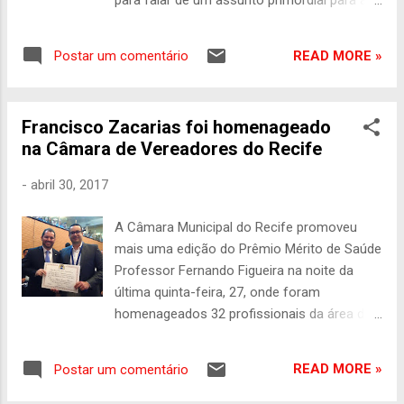
para falar de um assunto primordial para a
sobrevivência do Agreste Setentrional: a
perenização do Rio Capibaribe. Com base
READ MORE »
Postar um comentário
em estudos preliminares, haja vista a pouca
distância (24 Km) que separa o açude do
Congo na Paraíba para o Rio Capibaribe,
Francisco Zacarias foi homenageado
uma obra de rápida conclusão dará a
na Câmara de Vereadores do Recife
segurança hídrica tão propalada pelos
governos e que resolverá um problema tão
-
abril 30, 2017
sério em uma área importante da economia
pernambucana. PREFEITA ANA CÉLIA
A Câmara Municipal do Recife promoveu
Estiveram presentes e usaram da palavra a
mais uma edição do Prêmio Mérito de Saúde
prefeita Ana Célia (Surubim) e os prefeitos
Professor Fernando Figueira na noite da
Lero Ivanildo (Taquaritinga do Norte), Mário
última quinta-feira, 27, onde foram
Mota (Riacho das Almas) e Emerson
homenageados 32 profissionais da área de
Vasconcelos (Poção), além da vice-prefeita
saúde. VEREADOR ROMERINHO JATOBÁ E
de Cumaru Nadjane Peixoto. Vereadores e
DR FRANCISCO ZACARIAS O Doutor
lideranças políticas também se
READ MORE »
Postar um comentário
Francisco Kleyton Zacarias Florêncio
pronunciaram e apoiaram a iniciativa que a
recebeu o prêmio das mãos do vereador