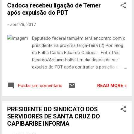
Cadoca recebeu ligação de Temer
que o reflexo disso é o crescimento nas
após expulsão do PDT
pesquisas de intenção de voto no País. Além
disso, Costa exigiu provas contra as
-
abril 28, 2017
acusações sofridas pelo cacique petista. “Esse
mesmo conjunto de adversários também se
Deputado federal também terá encontro com o
articula para exigir do juiz Sérgio Moro que
presidente na próxima terça-feira (2) Por: Blog
rasgue a Constituição Brasileira e condene o
da Folha Carlos Eduardo Cadoca - Foto: Peu
ex-presidente Lula. Escuto, diariamente, a
Ricardo/Arquivo Folha Um dia depois de ser
afirmação de que o ex-presidente Lula vai ser
expulso do PDT após contrariar a posição do
preso, que vai ficar inelegível e que não será
partido e votar a favor da reforma trabalhista, o
candidato em 2018”, afirmou Silvio Costa.
deputado federal Carlos Eduardo Cadoca (sem
“Tenho certeza que esse conjunto de
READ MORE »
Postar um comentário
partido) revelou, nesta sexta-feira (28), em
brasileiros ...
entrevista à Rádio Folha FM 96,7, ter recebido
um telefonema do presidente Michel Temer
PRESIDENTE DO SINDICATO DOS
(PMDB), que se solidarizou com o parlamentar.
SERVIDORES DE SANTA CRUZ DO
Cadoca acrescentou que deverá se encontrar
CAPIBARIBE INFORMA
com o presidente na próxima terça-feira (2),
em Brasília. O deputado federal foi questionado