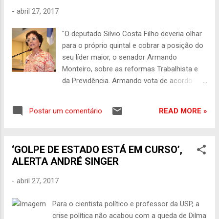
40 agentes, entre fiscais e educadores. Os
-
abril 27, 2017
trabalhos terão apoio do Batalhão de Polícia
Rodoviária (BPRv) e da Operação Lei Seca.
"O deputado Silvio Costa Filho deveria olhar
O DER também vai monitorar em tempo real
para o próprio quintal e cobrar a posição do
as principais vias, acompanhando toda
seu líder maior, o senador Armando
movimentação, o que possibilita agir
Monteiro, sobre as reformas Trabalhista e
rapidamente para promover a fluidez do
da Previdência. Armando vota de acordo
tráfego. As câmeras de monitoramento
com os interesses dos patrões, da
integram o Centro Integrado de Controle e
Federação das Indústrias de São Paulo
Comando da Polícia Militar de Pernambuco.
READ MORE »
Postar um comentário
(FIESP) e da Confederação Nacional da
Algumas rodovias terão atenção redobrada...
Indústria (CNI). Todo mundo sabe disso. Daí
o silêncio do senador sobre o tema e da
‘GOLPE DE ESTADO ESTÁ EM CURSO’,
omissão de Silvio. Ninguém esquece que
ALERTA ANDRÉ SINGER
Armando foi o 'ministro do desemprego',
pois o Governo do qual fez parte deixou o
-
abril 27, 2017
Brasil com 12 milhões de desempregados e
com a maior queda do Produto Interno
Para o cientista político e professor da USP, a
Bruto (PIB) da história do nosso País. O que
crise política não acabou com a queda de Dilma