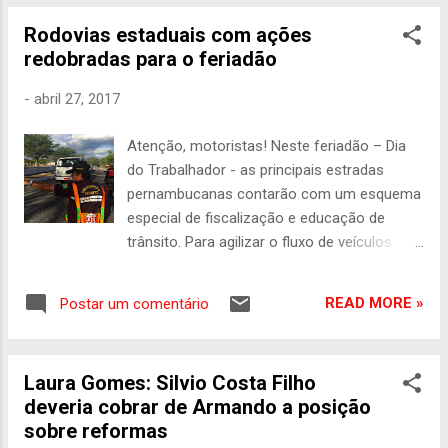
Previdenciária. Um dia tem uma opinião e no
subseccional da Ordem no município). O
outro, muda. Pau...
Rodovias estaduais com ações
encontro será facilitado pelo presidente da
redobradas para o feriadão
Comissão de Defesa, Assistência e
Prerrogativas dos Advogados (CDAP) da
-
abril 27, 2017
OAB-PE, Antonio Faria de Freitas Neto.
Inscrições no site www.esape.com.br
Atenção, motoristas! Neste feriadão – Dia
do Trabalhador - as principais estradas
pernambucanas contarão com um esquema
especial de fiscalização e educação de
trânsito. Para agilizar o fluxo de veículos
serão desligadas algumas lombadas
eletrônicas localizadas nos pontos
READ MORE »
Postar um comentário
estratégicos de maior movimento. As ações
iniciam na sexta-feira (28) e seguem até a
próxima segunda-feira (1º). A iniciativa, que
Laura Gomes: Silvio Costa Filho
será realizada pela Secretaria Estadual de
deveria cobrar de Armando a posição
Transportes, por meio do Departamento de
sobre reformas
Estradas de Rodagem (DER), contará com