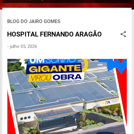
P
o
s
BLOG DO JAIRO GOMES
t
a
HOSPITAL FERNANDO ARAGÃO
g
-
julho 05, 2026
e
n
s