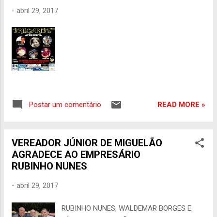
paciência dos brasileiros chegou ao limite – o
-
abril 29, 2017
que também foi captado pela pesquisa Ipsos,
que mostrou aprovação de apenas 4% a Michel
Temer. Se isso não bastasse, 92% apontaram
que o Brasil segue no caminho errado. Todos
esses indicadores deveriam ser suficientes
para que o Brasil buscasse saídas para a
enrascada em que se meteu. Um esboço disso
foi apresentado na última quinta-feira, com o
READ MORE »
Postar um comentário
Projeto Brasil Nação, liderado pelo professor
Luiz Carlos Bresser Pereira e apoiado por
diversos intelectuais. O texto ...
VEREADOR JÚNIOR DE MIGUELÃO
AGRADECE AO EMPRESÁRIO
RUBINHO NUNES
-
abril 29, 2017
RUBINHO NUNES, WALDEMAR BORGES E