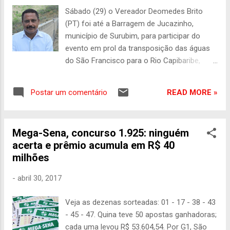
participar de um evento em defesa da indústria
Sábado (29) o Vereador Deomedes Brito
naval, ao lado do ex-governador Olívio Dutra e
(PT) foi até a Barragem de Jucazinho,
da presidente golpeada Dilma Rousseff, Lula se
município de Surubim, para participar do
disse pronto para vencer mais uma vez o
evento em prol da transposição das águas
candidato da Globo 247 – O massacre diário
do São Francisco para o Rio Capibaribe,
promovido contra o ex-presidente Luiz...
promovido pelo comunicador Geo Caldas.
Este projeto é defendido pelo vereador há
READ MORE »
Postar um comentário
vários anos e está recebendo adesões de
peso, haja vista que a população e os
gestores entenderam que existe a viabilidade
Mega-Sena, concurso 1.925: ninguém
e é absolutamente factível, pois apenas 24
acerta e prêmio acumula em R$ 40
quilômetros separam a Barragem do Congo,
milhões
onde a água da transposição já chegou, até
o Rio Capibaribe. Em seu discurso
-
abril 30, 2017
Deomedes enfatizou a sua luta e suas
cobranças ao presidente da Compesa
Veja as dezenas sorteadas: 01 - 17 - 38 - 43
Roberto Tavares. "Desde quando foi
- 45 - 47. Quina teve 50 apostas ganhadoras;
anunciada a construção da Adutora do
cada uma levou R$ 53.604,54. Por G1, São