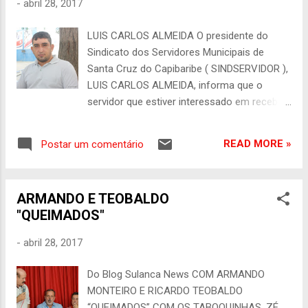
-
abril 28, 2017
se a conversa com Temer seria um indicativo
de que o parlamentar estaria indo para o PMDB,
LUIS CARLOS ALMEIDA O presidente do
partido do qual já fez parte no passado. No
Sindicato dos Servidores Municipais de
entanto, afirmou que ainda é cedo para tomar
Santa Cruz do Capibaribe ( SINDSERVIDOR ),
qualquer decisão neste sentido, mas que "tem
LUIS CARLOS ALMEIDA, informa que o
grandes amigos" na sigla. Carlos Eduardo
servidor que estiver interessado em receber
Cadoca também voltou a criticar a forma da
os retroativos do 13° salário e do terço de
sua expulsão do PDT. Pa...
férias O PROCURE . O telefone de contato é
READ MORE »
Postar um comentário
(81) 9 9132-9243 .
ARMANDO E TEOBALDO
"QUEIMADOS"
-
abril 28, 2017
Do Blog Sulanca News COM ARMANDO
MONTEIRO E RICARDO TEOBALDO
“QUEIMADOS” COM OS TABOQUINHAS, ZÉ