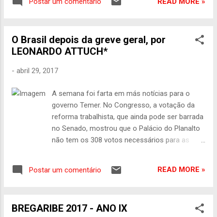
aposta simples, com apenas seis dezenas,
READ MORE »
Postar um comentário
relativos à maneira de agir e de reagir de um
com preço de R$ 3,50, a probabilidade de
indivíduo ou de um grupo. É um feitio moral.
ganhar o pr...
É a firmeza e coerência de atitudes. (
O Brasil depois da greve geral, por
www.significados.com.br/carater/ ) Quando
LEONARDO ATTUCH*
Davi propôs a seu filho que o mesmo fosse
homem, ele falava do caráter que Salomão
-
abril 29, 2017
teria que desenvolver como rei em Israel,
não seria bom ou aprazível que um rei não
A semana foi farta em más notícias para o
tivesse firmeza no falar, ou usasse de
governo Temer. No Congresso, a votação da
falácias para promover o seu reino, em
reforma trabalhista, que ainda pode ser barrada
detrimento do tal. Muitos se apresentam
no Senado, mostrou que o Palácio do Planalto
como representantes da classe masculina,
não tem os 308 votos necessários para as
vigorosos, arrogantes, destemidos, graves,
mudanças na Previdência. Na economia, março
fortes, mas não sustentam o que falam,
trouxe o maior rombo fiscal da história e uma
negam suas afirmativas diante de qualquer
READ MORE »
Postar um comentário
nova alta do desemprego, numa demonstração
situação. Podem ser fortes no físico, mas
cabal de que não há retomada alguma da
são fracos nas ...
atividade. Nas ruas, a greve geral, que teve a
BREGARIBE 2017 - ANO IX
adesão de diversas categorias, indica que a