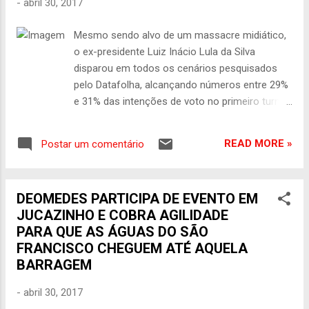
-
abril 30, 2017
decretou luto oficial de três dias. “Recebi
com profundo pesar a notícia da morte do
Mesmo sendo alvo de um massacre midiático,
cantor e compositor cearense Belchior"
o ex-presidente Luiz Inácio Lula da Silva
disse em nota o governador Camilo
disparou em todos os cenários pesquisados
Santana. "O povo cearense enaltece sua
pelo Datafolha, alcançando números entre 29%
história, agradece imensamente por tudo
e 31% das intenções de voto no primeiro turno;
que fez e pelo legado que deixa para a arte
ou seja: sem um tapetão judicial, que seria a
do nosso Ceará e do Brasil". O traslado do
fase 2 do golpe de 2016, com a inabilitação
corpo será feito pelo Governo do Ceará, que
READ MORE »
Postar um comentário
judicial de Lula, ele provavelmente seria eleito
aguarda liberação das autoridades gaúchas.
presidente pela terceira vez; a pesquisa
O h...
também revelou o esfacelamento das
DEOMEDES PARTICIPA DE EVENTO EM
principais forças golpistas: enquanto
JUCAZINHO E COBRA AGILIDADE
candidatos do PSDB, como Aécio Neves,
PARA QUE AS ÁGUAS DO SÃO
derreteram, Michel Temer se tornou a
FRANCISCO CHEGUEM ATÉ AQUELA
personalidade política mais odiada do Brasil; no
BARRAGEM
vácuo político, o único que cresceu, além de
Lula, foi o deputado Jair Bolsonaro (PSC-RJ),
-
abril 30, 2017
que hoje iria para o segundo turno; ontem, ao