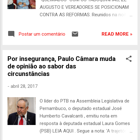
AUGUSTO E VEREADORES SE POSICIONAM
CONTRA AS REFORMAS. Reunidos na noite
da quinta-feira (27), no escritório do
vereador Marlos Melo, os vereadores da
READ MORE »
Postar um comentário
bancada de oposição em Santa Cruz do
Capibaribe se reuniram com o ex-deputado
federal José Augusto Maia e juntos,
Por insegurança, Paulo Câmara muda
decidiram cobrar do senador Armando
de opinião ao sabor das
Monteiro e deputado federal Ricardo
circunstâncias
Teobaldo os votos favoráveis a Reforma da
Previdência. A reunião se deu após as
-
abril 28, 2017
manifestações dos vereadores Capilé que
chamou de “Safados” os deputados que
O líder do PTB na Assembleia Legislativa de
votaram a favor da reforma e do vereador
Pernambuco, o deputado estadual José
Augusto Maia que na tribuna repudiou a
Humberto Cavalcanti , emitiu nota em
atitude do deputado federal Ricardo
resposta à deputada estadual Laura Gomes
Teobaldo. “Não tenho rabo preso com
(PSB) LEIA AQUI . Segue a nota: 'A trajetória
político, mas sim com a população”, afirmou
do senador Armando Monteiro é marcada