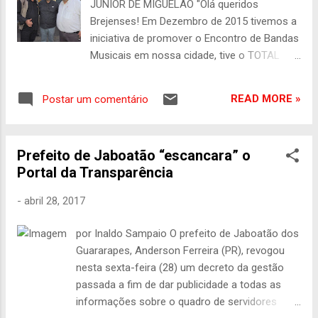
JÚNIOR DE MIGUELÃO "Olá queridos
Brejenses! Em Dezembro de 2015 tivemos a
iniciativa de promover o Encontro de Bandas
Musicais em nossa cidade, tive o TOTAL
APOIO do meu Amigo o Empresário Rubem
Nunes, o projeto tem o objetivo de
READ MORE »
Postar um comentário
reascender a chama cultural e musical que
existe em cada um de nós Brejenses, tendo
em vista que a nossa cidade é uma grande
Prefeito de Jaboatão “escancara” o
celeiro de Músicos. Outro ponto muito
Portal da Transparência
importante e que sempre conversávamos,
Eu e Rubinho, era a vontade de presentear a
-
abril 28, 2017
população Brejense com a Gravação do
Hino da nossa Cidade, vale lembrar que esse
por Inaldo Sampaio O prefeito de Jaboatão dos
projeto foi um dos últimos que pude pensar
Guararapes, Anderson Ferreira (PR), revogou
junto com o meu Grande amigo, irmão e
nesta sexta-feira (28) um decreto da gestão
Maestro, Toynho Brasiliano, pois até os
passada a fim de dar publicidade a todas as
custos já tínhamos visto com os nossos
informações sobre o quadro de servidores
parceiros músicos da cidade de Caruaru. No