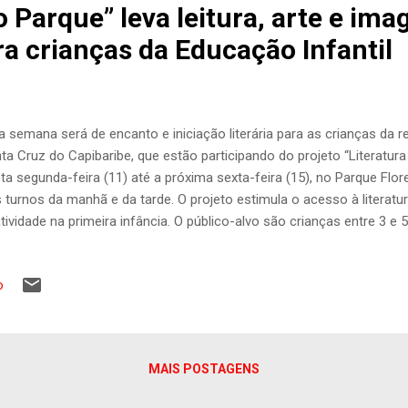
o Parque” leva leitura, arte e im
ara crianças da Educação Infantil
a semana será de encanto e iniciação literária para as crianças da r
ta Cruz do Capibaribe, que estão participando do projeto “Literatura
ta segunda-feira (11) até a próxima sexta-feira (15), no Parque Fl
 turnos da manhã e da tarde. O projeto estimula o acesso à literat
atividade na primeira infância. O público-alvo são crianças entre 3 e
e municipal de ensino, que terão a oportunidade de mergulhar no univ
vidades lúdicas, dança, canto e encenação de textos, explorando pe
o
avés de diferentes linguagens artísticas acessíveis à faixa etária. N
o obra central “Os Saltimbancos”, fábula musical de Chico Buarque,
tro animais que fogem de seus donos após sofrerem maus-tratos
o para suas vidas ao formar um quarteto musical. Todo...
MAIS POSTAGENS