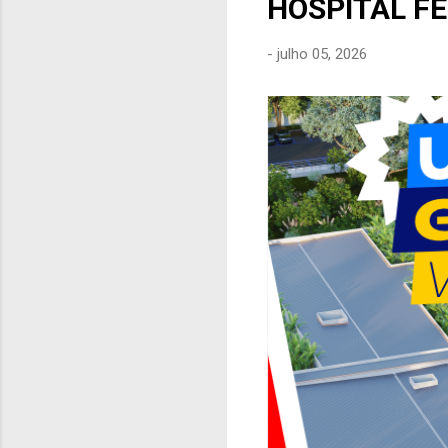
HOSPITAL F
e
n
-
julho 05, 2026
s