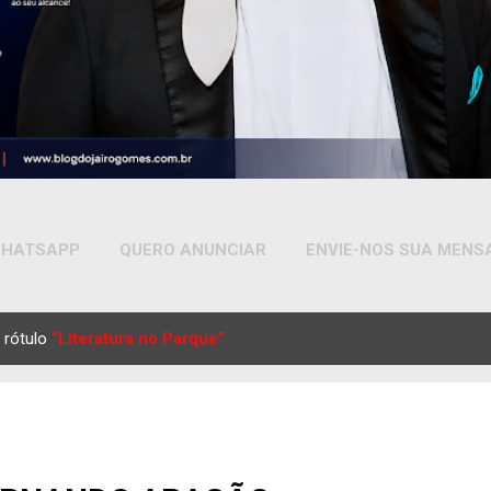
HATSAPP
QUERO ANUNCIAR
ENVIE-NOS SUA MEN
MAIS…
YOUTUBE
 rótulo
“Literatura no Parque”