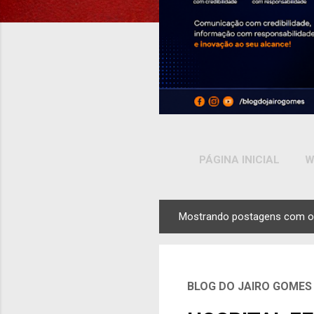
PÁGINA INICIAL
W
Mostrando postagens com o
P
o
s
t
BLOG DO JAIRO GOMES
a
g