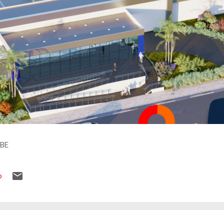
IBE
o