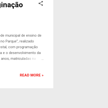
aginação
ede municipal de ensino de
 no Parque”, realizado
orestal, com programação
ura e o desenvolvimento da
 5 anos, matriculadas na
erso literário por meio de
rsonagens e narrativas
READ MORE »
este ano, o projeto tem
 que conta a história de
 e encontram um novo