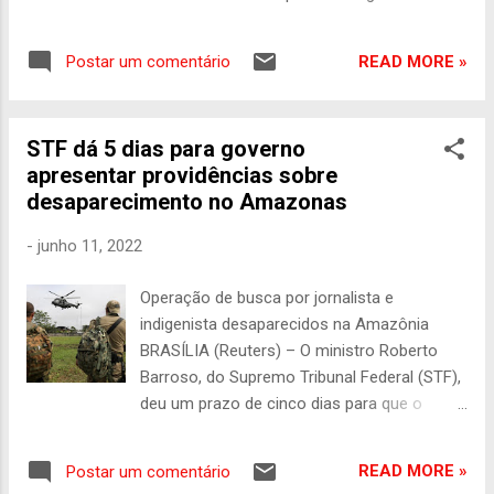
suspeito de envolvimento no
desaparecimento de Bruno e Dom. Foto:
READ MORE »
Postar um comentário
Divulgação/Polícia Federal A Polícia Federal
(PF) informou nesta terça-feira, 14, que
prendeu mais um suspeito de participação
STF dá 5 dias para governo
no desaparecimento do jornalista inglês
apresentar providências sobre
Dom Phillips e do indigenista Bruno Pereira ,
desaparecimento no Amazonas
na região do Vale do Javari, no Amazonas.
Os investigadores tratam o caso como
-
junho 11, 2022
suposto homicídio. O preso é o pescador
Oseney da Costa de Oliveira, conhecido
Operação de busca por jornalista e
como Dos Santos, que vive perto do local
indigenista desaparecidos na Amazônia
onde a mochila do repórter foi encontrada.
BRASÍLIA (Reuters) – O ministro Roberto
Ele será interrogado pelos policiais federais
Barroso, do Supremo Tribunal Federal (STF),
e depois vai passar por audiência de
deu um prazo de cinco dias para que o
custódia na Vara Única de Atalaia. O
governo federal apresente um relatório
mandado de prisão temporária foi cumprido
detalhado com todas as providências que
no início da noite na rua Quixito, dentro da
READ MORE »
Postar um comentário
adotou até agora no episódio do