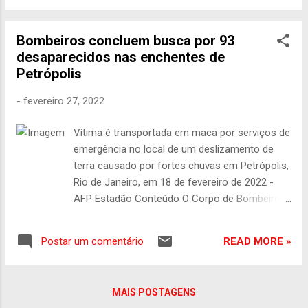
cidade de Atalaia, onde o pescador também
desaparecimento do jornalista inglês Dom
tem uma casa. D...
Phillips e do indigenista Bruno Pereira na
Bombeiros concluem busca por 93
região do Vale do Javari, na Amazônia. A
desaparecidos nas enchentes de
decisão atende a ação da Articulação dos
Petrópolis
Povos Indígenas do Brasil (Apib) à corte e
pede, ou reitera, que a União adote
-
fevereiro 27, 2022
“imediatamente” todas as providências
cabíveis para a localização dos dois. Na
Vítima é transportada em maca por serviços de
decisão, Barroso afirmou que o
emergência no local de um deslizamento de
desaparecimento de ambos é fato “público
terra causado por fortes chuvas em Petrópolis,
e notório”, noticiado por meios de
Rio de Janeiro, em 18 de fevereiro de 2022 -
comunicação nacionais e internacionais e
AFP Estadão Conteúdo O Corpo de Bombeiros
que a União apresenta deficiências na
do Rio de Janeiro concluiu, na tarde deste
proteção à vida e à saúde de indígenas em
domingo, 27, a busca por vítimas no Morro da
casos anteriores. O ministro do STF disse
READ MORE »
Postar um comentário
Oficina, no município fluminense de Petrópolis.
que no caso específico “há relatos de que já
Com isso, encerrou “a lista dos 93 reclamados
estão sendo adotadas providências em
na área”, como informou, por meio de sua
âmbito local”. Mas...
MAIS POSTAGENS
assessoria de imprensa. Os militares seguem