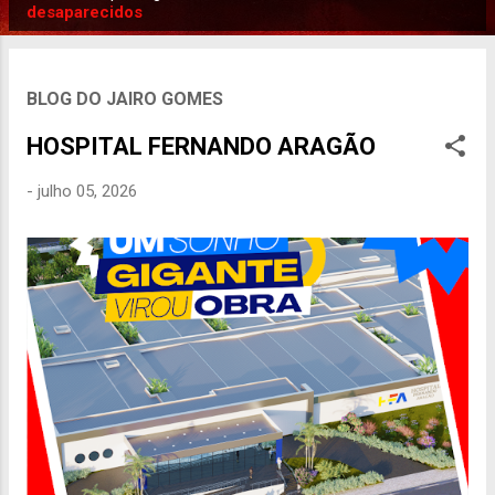
P
desaparecidos
o
s
t
BLOG DO JAIRO GOMES
a
HOSPITAL FERNANDO ARAGÃO
g
e
-
julho 05, 2026
n
s