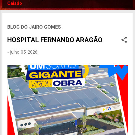
P
Caiado
o
s
t
BLOG DO JAIRO GOMES
a
HOSPITAL FERNANDO ARAGÃO
g
e
-
julho 05, 2026
n
s