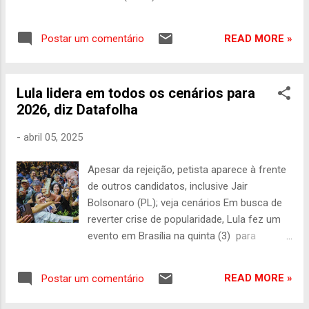
Camargo/Agência Brasil A declaração do
pré-candidato ao governo do Ceará Ciro
READ MORE »
Postar um comentário
Gomes (PSDB) de que poderá apoiar
Ronaldo Caiado (PSD) ou Renan Santos
(Missão) na disputa pela Presidência
Lula lidera em todos os cenários para
provocou incômodo entre aliados do
2026, diz Datafolha
senador Flávio Bolsonaro (PL-RJ), mas não
deve alterar a estratégia do PL no estado.
-
abril 05, 2025
Interlocutores da campanha do
presidenciável afirmam que a fala rompeu
Apesar da rejeição, petista aparece à frente
um entendimento informal construído desde
de outros candidatos, inclusive Jair
o início da aliança entre os dois grupos
Bolsonaro­ (PL); veja cenários Em busca de
políticos, segundo o qual Ciro manteria
reverter crise de popularidade, Lula fez um
neutralidade na corrida ao Planalto. Apesar
evento em Brasília na quinta (3) para
do mal-estar, interlocutores descartam
mostrar ações do governo; na foto, o
qualquer escalada da crise. A avaliação é
presidente com apoiadores (crédito: Ricardo
que o tucano segue sendo o nome mais
READ MORE »
Postar um comentário
Stuckert/Planalto) Pesquisa do instituto
competitivo para enfrentar o PT no Ceará e,
Datafolha divulgada neste sábado (5/4)