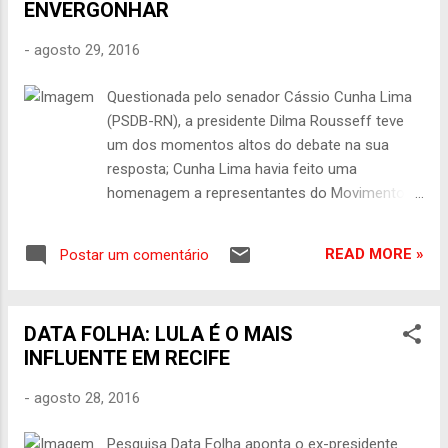
ENVERGONHAR
comporta mais as velhas quarteladas, pode
não ter mudado a correlação de forças, mas
-
agosto 29, 2016
semeou desconforto entre seus algozes. Eles
sabem que, mesmo ganhando a guerra para
Questionada pelo senador Cássio Cunha Lima
tirá-la do cargo, perderam a disputa pela
(PSDB-RN), a presidente Dilma Rousseff teve
narrativa desta tragédia grega. Se algum dos
um dos momentos altos do debate na sua
institutos de pesquisa se dispuserem a
resposta; Cunha Lima havia feito uma
perguntar ao povo como vêm o processo, é
homenagem a representantes do Movimento
quase certo que a maioria apontará o
Brasil Livre e disse que o impeachment nasceu
impeachment como um golpe aplicado pelos
das ruas, não de uma conspiração do
adversários de Dilma, de Lula e do PT. O que ela
READ MORE »
Postar um comentário
Congresso; "Não sejamos ingênuos, senador,
deixou em ...
todos nós sabemos que esse processo
nasceu de uma vingança do senhor Eduardo
DATA FOLHA: LULA É O MAIS
Cunha, a quem vocês se aliaram. E disso
INFLUENTE EM RECIFE
devem se envergonhar", disse Dilma; "E a ironia
é que eu estou aqui nessa etapa não sendo
-
agosto 28, 2016
julgada nem por corrupção, nem por lavagem
de dinheiro como esse personagem notório";
Pesquisa Data Folha aponta o ex-presidente