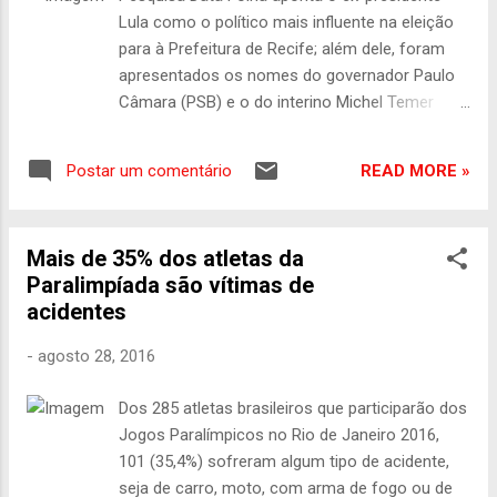
Dilma lembrou ainda que alguns dos líderes dos
Lula como o político mais influente na eleição
protestos foram "esfuziantes" em tirar fotos
para à Prefeitura de Recife; além dele, foram
ao lado de Cunha, que ainda não foi julgado 247
apresentados os nomes do governador Paulo
– A resposta da presidente eleita Dilma
Câmara (PSB) e o do interino Michel Temer
Rousseff ao senador Cássio Cunha Lima
(PMDB); 30% dos eleitores entrevistados
(PSDB-PB) foi um dos pontos altos da sessão
responderam que votariam no candidato que
desta segunda-feira no Senado. Cunha Lima
READ MORE »
Postar um comentário
recebesse o apoio de Lula; 14% no de Câmara
havia feito uma homenagem a repre...
e apenas 6% no de Temer; o peemedebista
lidera com 73 % quando os entrevistados são
Mais de 35% dos atletas da
perguntados sobre em quem “não votaria de
Paralimpíada são vítimas de
jeito nenhum” Pernambuco 247 – Novos
acidentes
números da pesquisa Data Folha foram
divulgados neste sábado (27) e colocam o ex-
-
agosto 28, 2016
presidente Lula (PT) como o político com a
maior capacidade de influenciar na decisão do
Dos 285 atletas brasileiros que participarão dos
eleitor de Recife sobre em qual candidato votar
Jogos Paralímpicos no Rio de Janeiro 2016,
na eleição municipal. Além do ex-presidente, a
101 (35,4%) sofreram algum tipo de acidente,
pesquisa apresentou os nomes do o atual
seja de carro, moto, com arma de fogo ou de