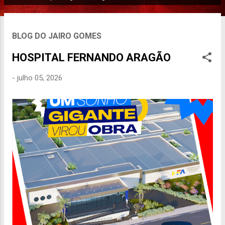
P
o
s
BLOG DO JAIRO GOMES
t
a
HOSPITAL FERNANDO ARAGÃO
g
-
julho 05, 2026
e
n
s