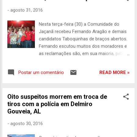
praticada nas escolas regulares concluir a
-
agosto 31, 2016
Educação Básica (Ensino Fundamental e/ou
Médio) na metade do tempo, sem perder a
Nesta terça-feira (30) a Comunidade do
qualidade no aprendizado. Em apenas 2 anos é
Jaçanã recebeu Fernando Aragão e demais
possível terminar o Ensino Fundamental I e em
candidatos Taboquinhas de braços abertos.
mais 24 meses completa-se Fundamental II. Já
Fernando escutou muitos dos moradores e
o Ensino Médio pode ser concluído em 18
as reclamações são, em sua maioria, pela
meses. As aulas ocorrem à noite para que o
falta de segurança, saúde e infra-estrutura.
aluno possa conciliar com o trabalho, mas no
Um esgoto a céu aberto tira o sossego de
Centro de Ensino Supletivo do SESI, que fica no
READ MORE »
Postar um comentário
muitas famílias que mostram-se indignadas
Centro da capital pernambucana, também há
com o descaso da atual administração.
turmas pela ...
"Nós temos que cuidar do nosso povo, ter
Oito suspeitos morrem em troca de
respeito pelo nosso povo, o que não pode
tiros com a polícia em Delmiro
acontecer é o que esta administração está
Gouveia, AL
fazendo aqui. Nós vamos fazer esse
saneamento corretamente, com os
-
agosto 30, 2016
recursos da prefeitura, que são muitos.
Fazer o necessário para esta comunidade o