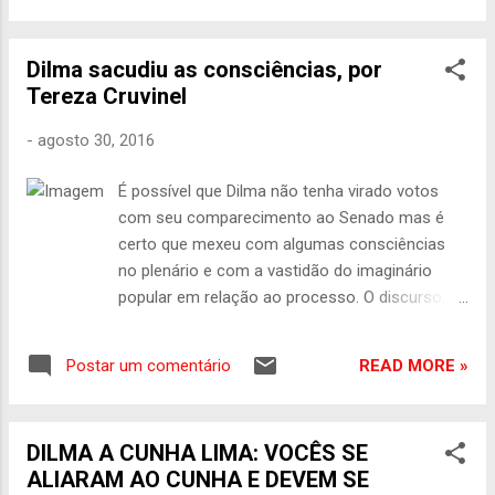
agosto, marcou um momento de histórico.
vários integrantes do PMDB, que ao longo da
A presidente ...
história representou o centro democrático do
Dilma sacudiu as consciências, por
país. Não podemos esquecer o PMDB de
Tereza Cruvinel
Ulisses Guimarães, responsável pelas lutas que
levaram à Constituição de 1988” Luciano
-
agosto 30, 2016
Nascimento - Repórter da Agência Brasil Caso
seja absolvida do processo de impeachment, a
É possível que Dilma não tenha virado votos
presidenta afastada Dilma Rousseff disse que
com seu comparecimento ao Senado mas é
jamais voltaria a governar com o que chamou
certo que mexeu com algumas consciências
de “PMDB do mal”. Segundo a presidenta, uma
no plenário e com a vastidão do imaginário
parcela do partido enveredou para um campo
popular em relação ao processo. O discurso, a
conservador, atuando para desestabilizar o seu
firmeza, a disposição para o debate, o preparo
governo e para tramar o impeachment. “Deus
intelectual, tudo somou para fazer de sua
me livre do que o senhor chamou de PMDB do
READ MORE »
Postar um comentário
apresentação um ato de estadista, ainda que
mal. E quero dizer que respeito vários...
seja o último como presidente da República. A
inarredável caracterização do impeachment
DILMA A CUNHA LIMA: VOCÊS SE
como golpe parlamentar, sintonizado com a
ALIARAM AO CUNHA E DEVEM SE
nova realidade da América Latina, que não