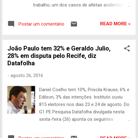
governador de Pernambuco, Paulo Câmara
trabalho; um dos casos de atletas acidentados
(PSB), e o do presidente interino da República,
é o do ex-goleiro do São Paulo Futebol Clube
Michel Temer (PMDB). 30% dos eleitores
Bruno Landgraf, atleta da vela adaptada, que
disseram que votariam, com certeza, no
READ MORE »
Postar um comentário
chegou a vestir a camisa da Seleção Brasileira
candidato...
de futebol nas equipes Sub-17 e Sub-20
Sabrina Craide - Repórter da Agência Brasil Dos
João Paulo tem 32% e Geraldo Julio,
285 atletas brasileiros que participarão dos
28% em disputa pelo Recife, diz
Jogos Paralímpicos no Rio de Janeiro 2016,
Datafolha
101 (35,4%) sofreram algum tipo de acidente,
seja de carro, moto, com arma de fogo ou de
-
agosto 26, 2016
trabalho. Os dados são de um levantamento
feito pela Agência Brasil com base em
Daniel Coelho tem 10%, Priscila Krause, 6% e
informações fornecidas pelo Comitê
Edilson, 3% das intenções. Instituto ouviu
Paralímpico Brasileiro. Entre os acidentados,
815 eleitores nos dias 23 e 24 de agosto. Do
grande parte (49) é vítima de acidente de
G1 PE Pesquisa Datafolha divulgada nesta
trânsito (carro, moto ou atropelamento).
sexta-feira (26) aponta os seguintes
Outros 12 atletas têm sequelas de lesões
percentuais de intenção de voto na corrida
feitas por armas de fogo, seja em acidentes ou
para a Prefeitura do Recife: - João Paulo (
assaltos. Nove ficaram pa...