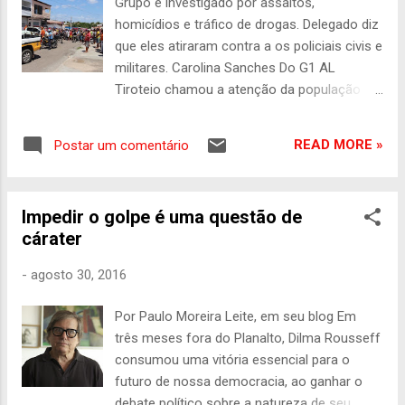
Grupo é investigado por assaltos,
prefeito não soube fazer, mas para cobrar
homicídios e tráfico de drogas. Delegado diz
IPTU ele é bom. O povo não aguenta mais
que eles atiraram contra a os policiais civis e
pagar tanto e não ter retorno. As pessoas
militares. Carolina Sanches Do G1 AL
querem saber para onde está indo o dinheiro
Tiroteio chamou a atenção da população
que entra na prefeitura. O povo quer
em Delmiro (Foto: Fábio Guedes/Correio
transparência, mas transparência de
Notícia) Oito suspeitos de vários crimes
verdade. Esse grupo que está aqui irá mudar
READ MORE »
Postar um comentário
morreram na manhã desta terça-feira (30)
essa situação. Traremos as obras que, de
durante uma troca de tiros com a polícia no
fato, mudarão...
município de Delmiro Gouveia , no Sertão
Impedir o golpe é uma questão de
alagoano. A informação foi confirmada pelo
cárater
delegado regional Rodrigo Cavalcanti. A
identificação dos mortos foi divulgada em
-
agosto 30, 2016
uma entrevista coletiva à imprensa nesta
tarde. A polícia não passou o nome
Por Paulo Moreira Leite, em seu blog Em
completo de nenhum deles, apenas os
três meses fora do Planalto, Dilma Rousseff
nomes pelos quais eles eram conhecidos:
consumou uma vitória essencial para o
"Big", Jonathan, "Oinho", "Beixo", Marcio,
futuro de nossa democracia, ao ganhar o
Robson, "Miudinho" e "Priquitinho". O caso
debate político sobre a natureza de seu