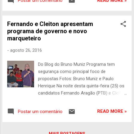
READ MORE »
Postar um comentário
PT ) – 32% - Geraldo Julio ( PSB ) – 28% -
Daniel Coelho ( PSDB ) – 10% - Priscila
Krause ( DEM ) – 6% - Edilson Silva ( PSOL
Fernando e Cleiton apresentam
) – 3% - Carlos Augusto Costa ( PV ) – 1%
programa de governo e novo
- Branco/nulo – 13% - Não sabe/não
marqueteiro
respondeu – 7% Os candidatos Pantaleão (
PCO ) e Simone Fontana ( PSTU ) foram
-
agosto 26, 2016
citados, mas não alcançaram 1%. A
pesquisa foi encomendada pela TV Globo e
Do Blog do Bruno Muniz Programa tem
pelo jornal “Folha de S.Paulo”. O Datafolha
segurança como principal foco de
ouviu 815 eleitores nos dias 23 e 24 de
propostas Fotos: Bruno Muniz e Paulo
agosto. A margem de erro é de três pontos
Henrique Na noite desta quinta-feira (25) os
percentuais, para mais ou para menos. O
candidatos Fernando Aragão (PTB) e Cleiton
nível de confiança é de 95%, o que significa
Barboza (PTN) estiveram apresentando o
q...
programa governo de ambos para a
READ MORE »
Postar um comentário
campanha deste ano. O lançamento das
propostas aconteceu na casa de eventos
Cellebre e contou com a presença de vários
MAIS POSTAGENS