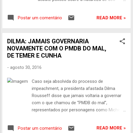
aconteceu na Rua João Batista Filho, bairro
afastamento. Numa virada respeitável, a
Campo Grande. De acordo com o delegado,
situação pode ser resumida assim: para
após a denúncia de que o grupo estava em
READ MORE »
Postar um comentário
além do círculo de políticos, empresários,
uma casa naquela rua, cerca de 4...
meios de comunicação e jornalistas
diretamente interessados numa derrota
DILMA: JAMAIS GOVERNARIA
histórica do projeto político construído em
NOVAMENTE COM O PMDB DO MAL,
torno de Luiz Inácio Lula da Silva, pode-se
DE TEMER E CUNHA
dizer que não há quem não esteja
convencido, dentro e fora do país, de que
-
agosto 30, 2016
sua saída da presidência representa um
golpe de Estado, inaceitável pela própria
Caso seja absolvida do processo de
natureza. Iniciado na última quinta-feira, o
impeachment, a presidenta afastada Dilma
confronto entre testemunhas de acusação
Rousseff disse que jamais voltaria a governar
e defesa completou com vários detalhes
com o que chamou de “PMDB do mal”,
técnicos o desmonte das principais teses
representados por personagens como Michel
dos adversários construídas para justificar o
Temer, Moreira Franco, Eliseu Padilha e Eduardo
afastamento. Para completar, a presença de
Cunha; “Deus me livre do que o senhor chamou
Dilma no Senado, na segunda-feira, 29 de
READ MORE »
Postar um comentário
de PMDB do mal. E quero dizer que respeito