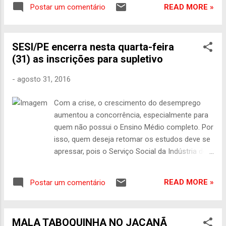
parlamentares decidiram em seguida, em
READ MORE »
Postar um comentário
votação separada, que Dilma não fica
desabilitada para ocupar cargos públicos pelos
próximos oito anos; segunda votação foi de 42
SESI/PE encerra nesta quarta-feira
votos contra a inabilitação e 36 a favor, com
(31) as inscrições para supletivo
três abstenções; assista ao vivo Carolina
Gonçalves e Karine Melo - Repórteres da
-
agosto 31, 2016
Agência Brasil Por 61 a 20, o plenário do
Senado decidiu pelo impeachment de Dilma
Com a crise, o crescimento do desemprego
Rousseff. Não houve abstenção. A posse de
aumentou a concorrência, especialmente para
Temer ocorrerá ainda hoje, às 16h, no plenário
quem não possui o Ensino Médio completo. Por
do Senado. O resultado foi comemorado com
isso, quem deseja retomar os estudos deve se
aplausos por aliados do presidente interino
apressar, pois o Serviço Social da Indústria de
Michel Temer, que cantaram o Hino Nacional. O
Pernambuco (SESI/PE) encerra, nesta quarta-
resultado foi proclamado pelo presidente do
feira (31), as inscrições para a Educação de
Supremo Tribunal Federal (STF), Ricardo
READ MORE »
Postar um comentário
Jovens e Adultos (EJA), antigo supletivo. São
Lewandowski, que comandou o julgamento do
600 vagas em Caruaru, no Agreste; Recife, na
processo ...
Região Metropolitana; e Petrolina, no Sertão. O
MALA TABOQUINHA NO JAÇANÃ
programa permite ao aluno fora da faixa etária