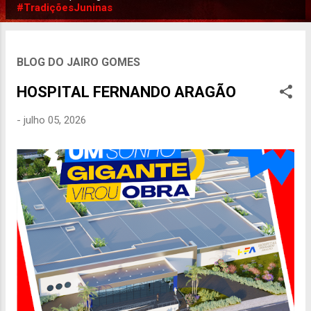
P
#TradiçõesJuninas
o
s
t
BLOG DO JAIRO GOMES
a
HOSPITAL FERNANDO ARAGÃO
g
e
-
julho 05, 2026
n
s