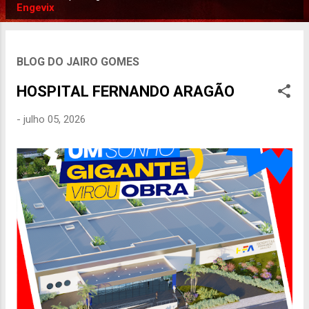
P
Engevix
o
s
t
BLOG DO JAIRO GOMES
a
HOSPITAL FERNANDO ARAGÃO
g
e
-
julho 05, 2026
n
s