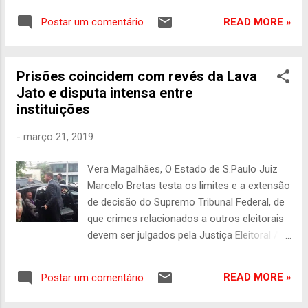
ministro de Minas e Energia e ex-governador
READ MORE »
Postar um comentário
do Rio de Janeiro Moreira Franco deixou o
Batalhão Especial Prisional da PM em Niterói,
onde estava preso, no início da noite desta
Prisões coincidem com revés da Lava
segunda-feira (25). Moreira Franco foi
Jato e disputa intensa entre
libertado após a decisão do desembargador
instituições
federal Ivan Athié, do TRF2 (Tribunal
Regional Federal da 2ª Região), que também
-
março 21, 2019
mandou soltar nesta segunda-feira (25) o
ex-presidente Michel Temer. A decisão
Vera Magalhães, O Estado de S.Paulo Juiz
também inclui a liberdade de outras cinco
Marcelo Bretas testa os limites e a extensão
pessoas, entre elas o coronel Lima, amigo
de decisão do Supremo Tribunal Federal, de
do ex-presidente. Todos estavam detidos
que crimes relacionados a outros eleitorais
desde quinta por decisão do juiz Marcelo
devem ser julgados pela Justiça Eleitoral A
Bretas, da 7ª Vara Federal do Rio de Janeiro.
prisão de Michel Temer , dois de seus ex-
Moreira Franco, ex-ministro de Minas e
ministros e o amigo João Batista Lima Filho,
Energia do governo Michel Temer, também
READ MORE »
Postar um comentário
o notório Coronel Lima, ocorre num dos
foi preso pela Lava Ja...
momentos mais críticos para a Operação