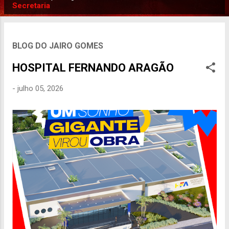
P
Secretaria
o
s
t
BLOG DO JAIRO GOMES
a
HOSPITAL FERNANDO ARAGÃO
g
e
-
julho 05, 2026
n
s