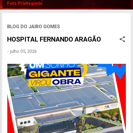
P
Foto Privilegiado
o
s
t
BLOG DO JAIRO GOMES
a
HOSPITAL FERNANDO ARAGÃO
g
e
-
julho 05, 2026
n
s