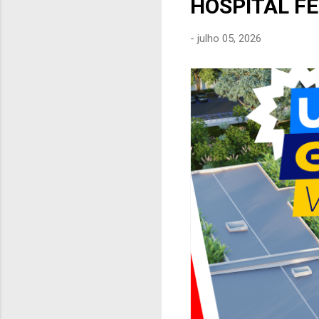
HOSPITAL F
e
n
-
julho 05, 2026
s