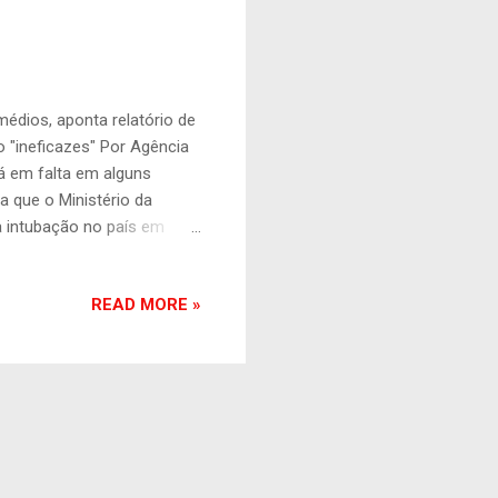
emédios, aponta relatório de
 "ineficazes" Por Agência
á em falta em alguns
a que o Ministério da
intubação no país em
a apropriado". A Corte
s de leitos que constam
READ MORE »
internados em Unidades
ectou ainda a distribuição
l ou mesmo o número de