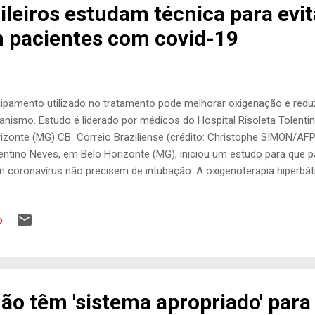
leiros estudam técnica para evit
 pacientes com covid-19
ipamento utilizado no tratamento pode melhorar oxigenação e redu
anismo. Estudo é liderado por médicos do Hospital Risoleta Tolenti
izonte (MG) CB Correio Braziliense (crédito: Christophe SIMON/AFP)
entino Neves, em Belo Horizonte (MG), iniciou um estudo para que 
 coronavírus não precisem de intubação. A oxigenoterapia hiperbát
tado pela primeira vez no Brasil. Esse método é opção terapêutica 
adiar, a intubação de pacientes com falta de ar e hipóxia, que é a a
o
idos para que as funções corporais se mantenham estáveis. Para rea
so da câmara hiperbárica, onde o paciente será submetido à inalaç
ssão maior que a pressão atmosférica. "Com esse tratamento a ge
ssão do oxigênio dentro dessa câmara muito acima da pressão atmo
ão têm 'sistema apropriado' para