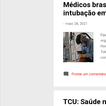
Médicos brasi
intubação em
-
maio 28, 2021
Equ
org
Hor
Tol
com
tes
ou 
Postar um comentári
tec
o u
pre
pre
TCU: Saúde n