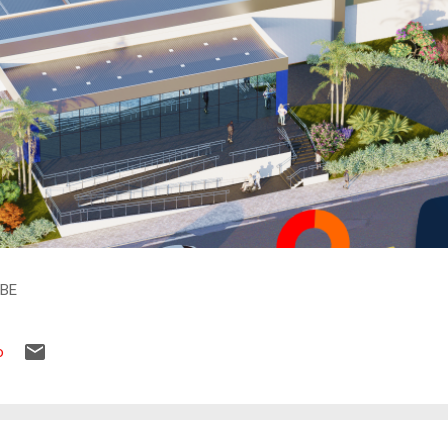
IBE
o