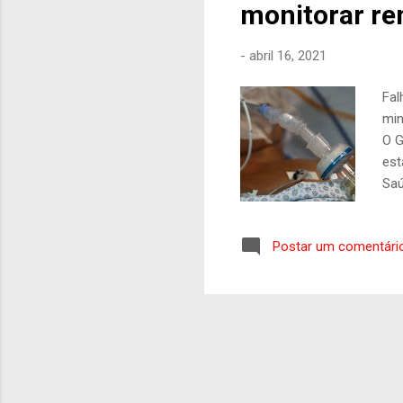
monitorar re
-
abril 16, 2021
Fal
min
O G
est
Saú
mei
con
Postar um comentári
dos
Bás
de 
vag