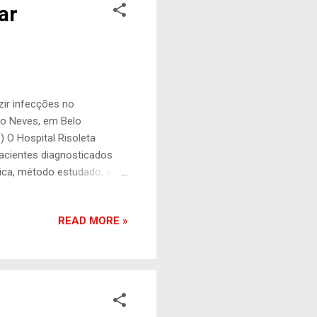
ar
zir infecções no
no Neves, em Belo
 O Hospital Risoleta
pacientes diagnosticados
ica, método estudado, será
como uma forma de evitar,
usência de oxigênio nos
READ MORE »
lizar o tratamento, é feito
ão de oxigênio puro em uma
nte consegue colocar a
sférica...