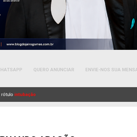
HATSAPP
QUERO ANUNCIAR
ENVIE-NOS SUA MEN
MAIS…
YOUTUBE
 rótulo
intubação