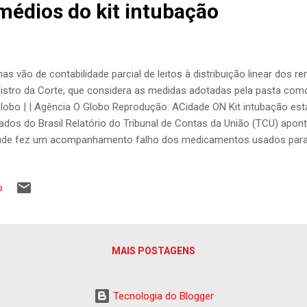
médios do kit intubação
has vão de contabilidade parcial de leitos à distribuição linear dos r
istro da Corte, que considera as medidas adotadas pela pasta como
lobo | | Agência O Globo Reprodução: ACidade ON Kit intubação est
ados do Brasil Relatório do Tribunal de Contas da União (TCU) apont
de fez um acompanhamento falho dos medicamentos usados para 
o à pandemia da Covid-19, sem "controle em tempo real" ou "sistem
statou que o monitoramento da pasta se baseia somente nos dado
o
 planos de contingência estaduais, desconsiderando os pacientes 
icas de Saúde (UBS) e Unidades de Pronto Atendimento (UPA), e det
remédios de forma linear a estados, ignorando a situação pontua
as de cada um. A existência de pacientes em UBSs e U...
MAIS POSTAGENS
Tecnologia do Blogger