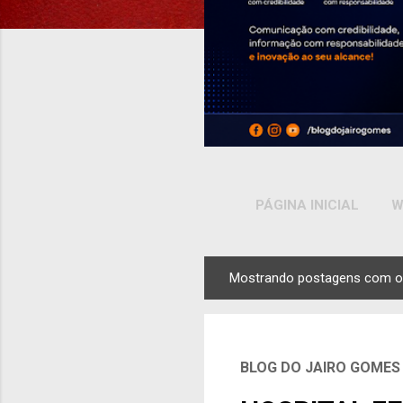
PÁGINA INICIAL
W
Mostrando postagens com o
P
o
s
t
BLOG DO JAIRO GOMES
a
g