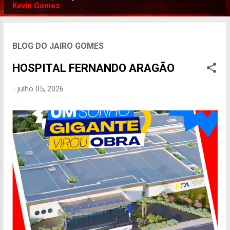
P
Kevin Gomes
o
s
t
BLOG DO JAIRO GOMES
a
HOSPITAL FERNANDO ARAGÃO
g
e
-
julho 05, 2026
n
s