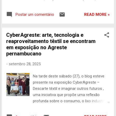
primeiro trabalho audiovisual do artista Kevs.
A produção utiliza vídeo-performance,
READ MORE »
Postar um comentário
elementos coreográficos e linguagem
experimental para provocar uma discussão
sobre os efeitos das chamadas energias
CyberAgreste: arte, tecnologia e
renováveis no território agrestino. Com
reaproveitamento têxtil se encontram
gravações realizadas em Toritama, a obra
em exposição no Agreste
propõe uma análise crítica sobre os limites
pernambucano
do discurso do desenvolvimento sustentável
e questiona os impactos sociais, ambientais
-
setembro 28, 2025
e climáticos provocados pela instalação de
grandes parques de energia solar. Segundo o
Na tarde deste sábado (27), o blog esteve
projeto, a proposta não busca negar a
presente na exposição CyberAgreste –
importância das energias renováveis, mas
Descarte têxtil e imaginar outros futuros ,
ampliar o debate sobre seus reflexos nas
uma iniciativa que propõe uma reflexão
comunidades, fauna, flora e na paisagem
profunda sobre o consumo, o lixo industrial
regional. A produção se apresenta como
e o potencial artístico dos resíduos gerados
uma “dança-conjuro”, unindo figurino,
pelo polo têxtil do Agreste. Idealizada pelo