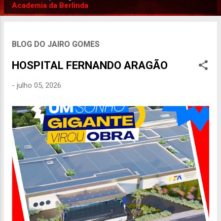
P
Academia da Berlinda
o
s
t
BLOG DO JAIRO GOMES
a
HOSPITAL FERNANDO ARAGÃO
g
e
-
julho 05, 2026
n
s