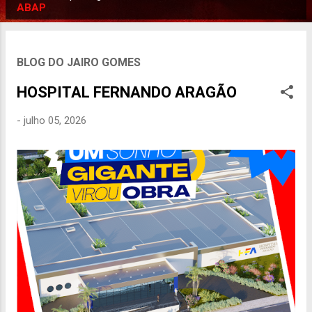
P
ABAP
o
s
t
BLOG DO JAIRO GOMES
a
HOSPITAL FERNANDO ARAGÃO
g
e
-
julho 05, 2026
n
s