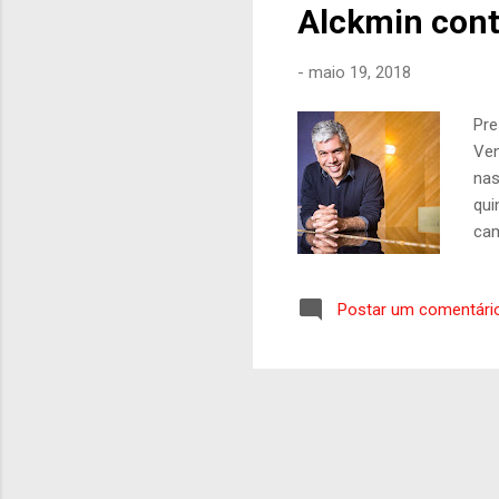
Alckmin cont
-
maio 19, 2018
Pre
Ven
nas
qui
cam
de 
tra
Postar um comentári
fec
ava
red
imp