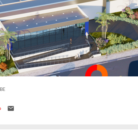
IBE
o