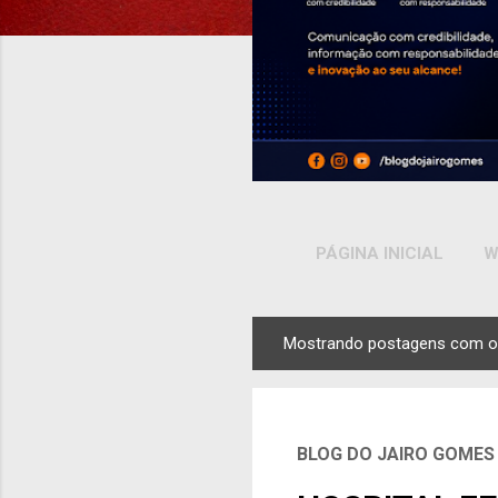
PÁGINA INICIAL
W
Mostrando postagens com o
P
o
s
t
BLOG DO JAIRO GOMES
a
g