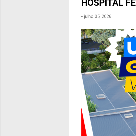
HOSPITAL F
e
n
-
julho 05, 2026
s