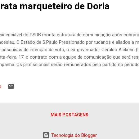
rata marqueteiro de Doria
sidenciável do PSDB monta estrutura de comunicação após cobranç
ceslau, O Estado de S.Paulo Pressionado por tucanos e aliados a
 pesquisas de intenção de voto, o ex-governador Geraldo Alckmin (
nta-feira, 17, o contrato com a equipe de comunicação que será re
panha. Os profissionais serão remunerados pelo partido no períod
agosto, e depois disso pagos com os recursos do Fundo Público Elei
balhar na campanha de Geraldo Alckmin Foto: TIAGO QUEIROZ/ES
o
hadas, tucanos e aliados de outros partidos reclamam da postura de
liação de pessoas próximas ao ex-governador é que a agenda públic
es sociais estão sendo administradas de maneira burocrática e há
rensa. A insatisfação levou até um grupo restrito questionar a manei
MAIS POSTAGENS
Tecnologia do Blogger