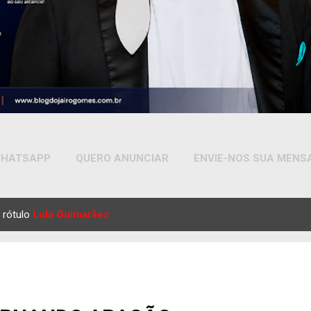
HATSAPP
QUERO ANUNCIAR
ENVIE-NOS SUA MEN
MAIS…
YOUTUBE
 rótulo
Lula Guimarães