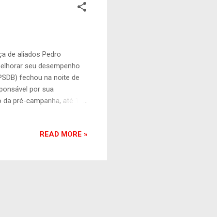
a de aliados Pedro
 melhorar seu desempenho
PSDB) fechou na noite de
sponsável por sua
o da pré-campanha, até 14
toral. Lula Guimarães vai
TADÃO Em reuniões
READ MORE »
 Alckmin até aqui. A
a do tucano é tímida, as
 pouca interação com a
ra p...