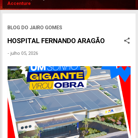
P
Accenture
o
s
t
BLOG DO JAIRO GOMES
a
HOSPITAL FERNANDO ARAGÃO
g
e
-
julho 05, 2026
n
s