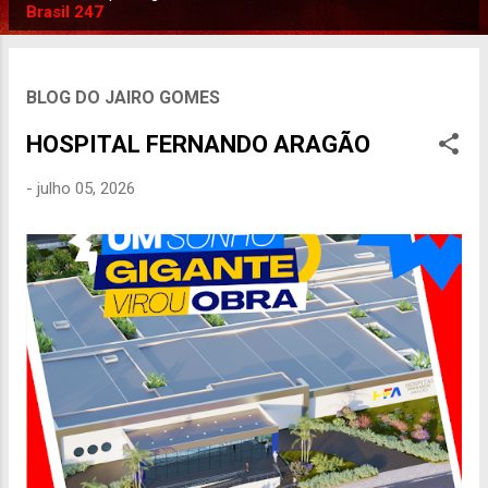
P
Brasil 247
o
s
t
BLOG DO JAIRO GOMES
a
HOSPITAL FERNANDO ARAGÃO
g
e
-
julho 05, 2026
n
s