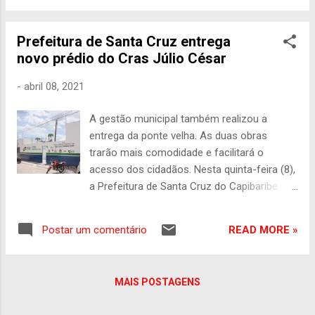
pode unir forças para criar um ambiente ac...
entrega de 30 cestas básicas para os
membros da associação. O presidente da
Prefeitura de Santa Cruz entrega
associação, Damião, destacou a
novo prédio do Cras Júlio César
importância do ato em prol dos mais
carentes. "São muitas famílias que fazem
-
abril 08, 2021
parte da associação. Essas cestas são
muito bem vindas", disse. Damião também
A gestão municipal também realizou a
aproveitou a oportunidade para reforçar a
entrega da ponte velha. As duas obras
necessidade de um espaço maior para o
trarão mais comodidade e facilitará o
funcionamento da Associação. "Precisamos
acesso dos cidadãos. Nesta quinta-feira (8),
de um terreno maior, pois assim poderemos
a Prefeitura de Santa Cruz do Capibaribe
fazer uma triagem maior em Santa Cruz,
realizou duas pequenas cerimônias para a
que cada dia continua crescendo", concluiu.
entrega da conhecida Ponte Velha, na
Damião, junto da Secretária Ivone Aragão e
READ MORE »
Postar um comentário
entrada da cidade, e do novo prédio do
do Secretário Executivo Tody Dias, mantém
CRAS Júlio César, no bairro Santo
um contato constante não só pela busca de
Agostinho, ambas contaram com a
um novo espaço para a associação de c...
MAIS POSTAGENS
presença do prefeito Fábio Aragão, do vice-
prefeito Helinho Aragão, dos secretários e