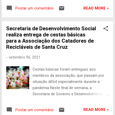
doações, o que representa um desafio
READ MORE »
Postar um comentário
constante. Nesta quarta-feira, 11 de
outubro, a Creche Menino Jesus celebrou o
Dia das Crianças de maneira especial. As
Secretaria de Desenvolvimento Social
crianças desfrutaram de atividades como
realiza entrega de cestas básicas
pula-pula e danças, bem como de
para a Associação dos Catadores de
guloseimas como algodão doce, pipoca,
Recicláveis de Santa Cruz
bolo e cachorro-quente. Uma variedade de
brinquedos também estava disponível para
-
setembro 06, 2021
manter as crianças entretidas. Além de
proporcionar um ambiente seguro, a Creche
Cestas básicas foram entregues aos
Menino Jesus é um local onde as crianças
membros da associação, que passam por
recebem cuidados e educação de qualidade.
situação difícil especialmente durante a
A creche é mantida graças ao apoio de
pandemia Neste final de semana, a
doadores que acreditam na importância de
Secretaria de Governo e Desenvolvimento
oferecer esse ambiente às crianças da
Social de Santa Cruz do Capibaribe em
comunidade. A Creche Menino Jesus é um
parceria com a Associação dos Catadores
exemplo inspirador de como a comunidade
READ MORE »
Postar um comentário
de Recicláveis do município, realizaram a