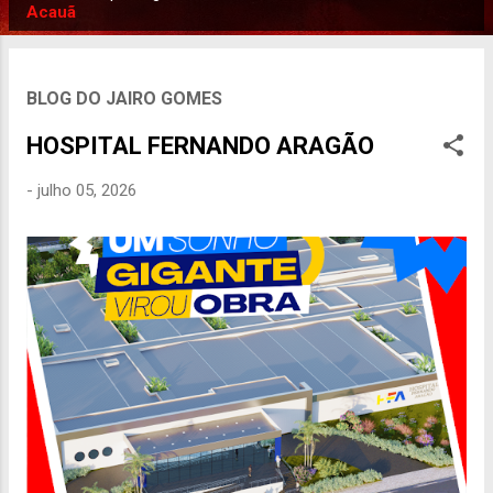
P
Acauã
o
s
t
BLOG DO JAIRO GOMES
a
HOSPITAL FERNANDO ARAGÃO
g
e
-
julho 05, 2026
n
s