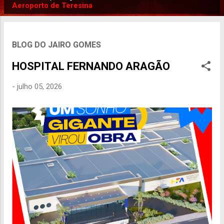
P
Aeroporto de Teresina
o
s
t
BLOG DO JAIRO GOMES
a
HOSPITAL FERNANDO ARAGÃO
g
e
-
julho 05, 2026
n
s