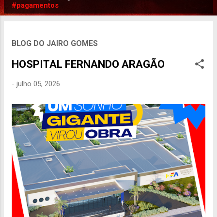
P
#pagamentos
o
s
t
BLOG DO JAIRO GOMES
a
HOSPITAL FERNANDO ARAGÃO
g
e
-
julho 05, 2026
n
s