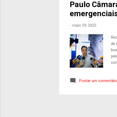
Paulo Câmara
emergenciais
-
maio 29, 2022
Rec
de 
bus
pel
com
tam
est
Postar um comentári
pro
do 
que
Câm