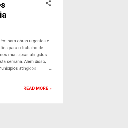
es
ia
bém para obras urgentes e
hões para o trabalho de
nos municípios atingidos
esta semana. Além disso,
unicípios atingidos
l. “Esse montante é o que
tinuidade das chuvas e
READ MORE »
os da Região Metropolitana
 o Corpo de Bombeiros é
gatada”, afirmou Paulo
alizad...