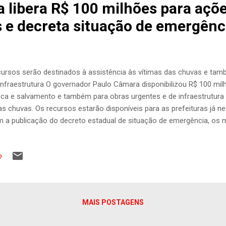
 libera R$ 100 milhões para açõ
 e decreta situação de emergênc
ursos serão destinados à assistência às vítimas das chuvas e tam
infraestrutura O governador Paulo Câmara disponibilizou R$ 100 mil
ca e salvamento e também para obras urgentes e de infraestrutura 
as chuvas. Os recursos estarão disponíveis para as prefeituras já n
 a publicação do decreto estadual de situação de emergência, os m
bém poderão acessar recursos do Sistema Nacional de Defesa Civi
amos liberando de forma emergencial. Ainda temos previsão de con
o
sseguem os trabalhos de busca de pessoas soterradas em 12 pont
Recife. A nossa determinação para a Secretaria de Defesa Social e
 as equipes permaneçam nos locais até que a última vítima seja res
ara. De acordo com os registros da Secretaria de Defesa Social, atu
MAIS POSTAGENS