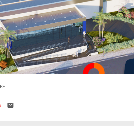
IBE
o