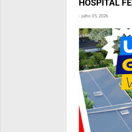
HOSPITAL F
e
n
-
julho 05, 2026
s