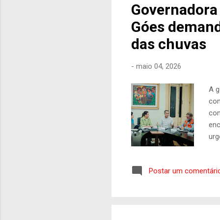
Governadora 
Góes demanda
das chuvas
-
maio 04, 2026
A g
com
con
enc
urg
Com
con
Postar um comentári
obr
da 
gov
est
ass