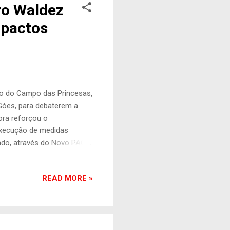
ro Waldez
mpactos
cio do Campo das Princesas,
Góes, para debaterem a
ora reforçou o
execução de medidas
ado, através do Novo PAC.
uperação de escolas,
l para famílias afetadas e
READ MORE »
as e macrodrenagem. Antes
nda nesta segunda, o
icado pelo governo
salvar a população,