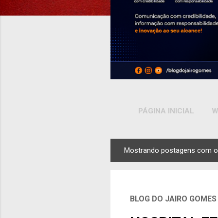
PÁGINA INICIAL
W
Mostrando postagens com o
P
o
s
t
BLOG DO JAIRO GOMES
a
g