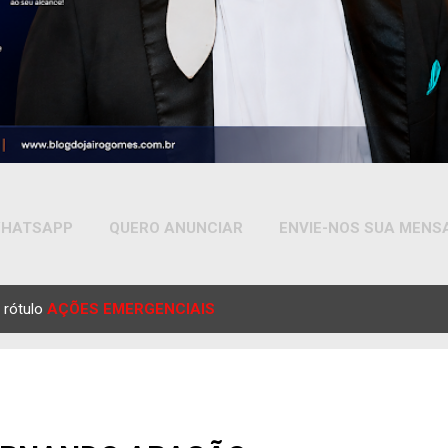
HATSAPP
QUERO ANUNCIAR
ENVIE-NOS SUA MEN
MAIS…
YOUTUBE
 rótulo
AÇÕES EMERGENCIAIS