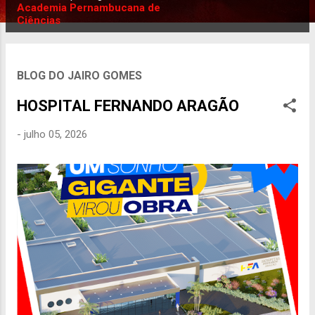
P
Academia Pernambucana de
Ciências
o
s
t
BLOG DO JAIRO GOMES
a
g
HOSPITAL FERNANDO ARAGÃO
e
n
-
julho 05, 2026
s