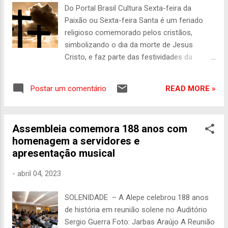
uma apresentação primorosa,
Do Portal Brasil Cultura Sexta-feira da
demonstrando a qualidade e dedicação dos
Paixão ou Sexta-feira Santa é um feriado
músicos envolvidos. Entretanto, a verdadeira
religioso comemorado pelos cristãos,
estrela da noite foi a própria Banda Musical
simbolizando o dia da morte de Jesus
Novo Século, liderada pelos maestros
Cristo, e faz parte das festividades da
Rubinaldo Catanha e Anderson Bart. Seu
Páscoa, que simboliza a ressurreição do
repertório espetacular não apenas encantou,
Messias. A sexta-feira da Paixão é
mas também trouxe à tona o valor da
READ MORE »
Postar um comentário
considerada uma data móvel, ou seja, não
tradição e da longevidade dessa instituição
possui um dia específico para ser
cultural. Em um mundo em constante
comemorado anualmente. Por regra, deve
mudança, é importante lembrar e valorizar
Assembleia comemora 188 anos com
ser celebrada na sexta-feira que precede o
as raízes que nos tornam quem somos....
homenagem a servidores e
domingo de Páscoa. De acordo com a
apresentação musical
tradição, para se definir o dia em que é
celebrada a sexta-feira santa, considera-se
-
abril 04, 2023
a primeira sexta-feira de lua cheia após o
equinócio de primavera (no Hemisfério
SOLENIDADE – A Alepe celebrou 188 anos
Norte) ou equinócio de outono (no
de história em reunião solene no Auditório
Hemisfério Sul). Neste caso, a sexta-feira da
Sergio Guerra Foto: Jarbas Araújo A Reunião