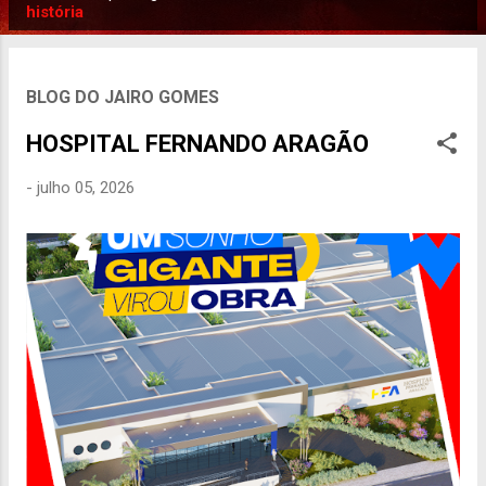
P
história
o
s
t
BLOG DO JAIRO GOMES
a
HOSPITAL FERNANDO ARAGÃO
g
e
-
julho 05, 2026
n
s