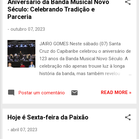
Aniversário da Banda Musical Novo
admissão dos novos membros do Instituto
Século: Celebrando Tradição e
Histórico e Geográfico Santa-cruzense
Parceria
serão: Formação concluída ou em
andamento nas áreas de História, Geografia
-
outubro 07, 2023
e afins; Ter notório saber atestado por
membros da mesa diretora do IHGS;
JAIRO GOMES Neste sábado (07) Santa
Contribuição intelectual e/ou cultural para a
Cruz do Capibaribe celebrou o aniversário de
cidade de Santa Cruz do Capibaribe;
123 anos da Banda Musical Novo Século. A
Destacada atuação em defesa dos mais
celebração não apenas trouxe luz à longa
diversos patrimônios da cidade de Santa
história da banda, mas também revelou
Cruz do Capibaribe. Para participar da
alguns aspectos essenciais da cultura local
seleção o candidato deve seguir as
e da relação entre a administração pública e
instruções do formulário: https://forms.gle/
READ MORE »
Postar um comentário
as entidades culturais. A Banda tem como
aHascpJ4DXaD2Bbv7 preencher o
presidente Socorro Bezerra. Sem dúvida, a
formulário e enviar as informações
noite foi marcada por performances
solicitadas....
Hoje é Sexta-feira da Paixão
musicais que merecem reconhecimento. A
Banda de Música da Base Aérea do Recife,
-
abril 07, 2023
regida pelo Maestro Das Neves, entregou