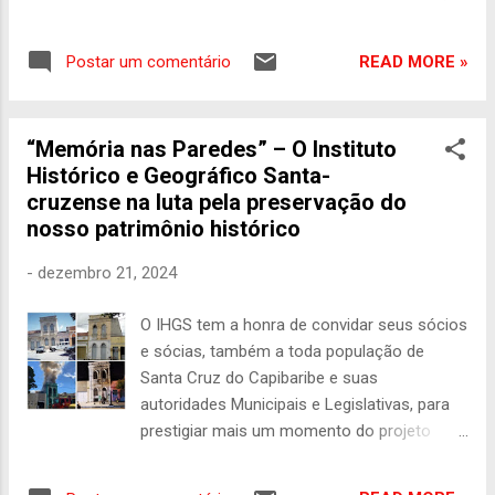
entre arquivos da Torre do Tombo e do
Conselho Ultramarino, em Portugal, um
READ MORE »
Postar um comentário
pesquisador santa-cruzense está ajudando
a reescrever o capítulo inicial da história da
própria terra natal. Éverton Alves Aragão,
“Memória nas Paredes” – O Instituto
doutorando em História pela UFRPE, em
Histórico e Geográfico Santa-
estágio de pesquisa na Universidade de
cruzense na luta pela preservação do
Évora, tem encontrado documentos que
nosso patrimônio histórico
colocam em xeque a narrativa oficial sobre
as origens de Santa Cruz do Capibaribe, e o
-
dezembro 21, 2024
que ele descobriu vai muito além de uma
simples correção de datas. A versão
O IHGS tem a honra de convidar seus sócios
consagrada atribui ao português Antônio
e sócias, também a toda população de
Burgos o papel de fundador, numa espécie
Santa Cruz do Capibaribe e suas
de mito de origem que atravessou gerações.
autoridades Municipais e Legislativas, para
Os levantamentos documentais de Aragão,
prestigiar mais um momento do projeto
porém, contam outra história: os primeiros
“Memória nas Paredes”, um incentivo que
eixos de ocupação do território não
tem como objetivo estampar parte de nossa