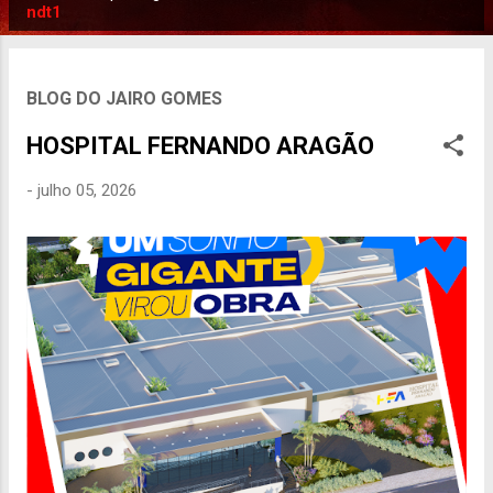
P
ndt1
o
s
t
BLOG DO JAIRO GOMES
a
HOSPITAL FERNANDO ARAGÃO
g
e
-
julho 05, 2026
n
s