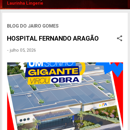
P
Laurinha Lingerie
o
s
t
BLOG DO JAIRO GOMES
a
HOSPITAL FERNANDO ARAGÃO
g
e
-
julho 05, 2026
n
s