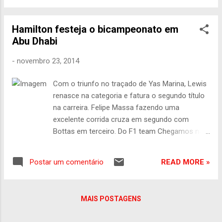
Interlagos. “Que sensação incrível. Gostaria
retorno de Verstappen, ele acertou Perez –
...
que fez uma largada espetacular e tentava
Hamilton festeja o bicampeonato em
ganhar a terceira posição do piloto da Red
Abu Dhabi
Bull . O mexicano rodou e voltou no fim do
pelotão. Mas o grande destaque da largada
-
novembro 23, 2014
foi Sainz. O espanhol largou com os pneus
macios na sétima posição e, depois que
Com o triunfo no traçado de Yas Marina, Lewis
Hamilton e Bottas perderam ritmo devido
renasce na categoria e fatura o segundo título
aos pneus médios e aos pingos de chuva
na carreira. Felipe Massa fazendo uma
que caíram durante a primeira volta, o piloto
excelente corrida cruza em segundo com
da McLaren assumiu a liderança da corrida.
Bottas em terceiro. Do F1 team Chegamos na
A liderança de Sainz durou poucas voltas.
última etapa da temporada com chances reais
Na volta 7, Bottas passou pelo espanhol
do título de 2014, ficar nas mãos de Hamilton
para assumir a liderança da corrida.
READ MORE »
Postar um comentário
ou do seu companheiro de equipe, Nico
Hamilton também não demorou e
Rosberg. Se toda trajetória do ano fosse
ultrapassou o espanhol. Verstappen, uma
analisada friamente, o merecimento de levantar
volta depois, assumiu a ter...
MAIS POSTAGENS
essa conquista, de fato, seria toda creditada
para o inglês campeão em 2008. E foi o que