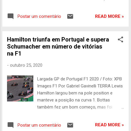
feito inédito neste domingo. O britânico
George Russell conquistou sua primeira
READ MORE »
Postar um comentário
vitória na carreira na Fórmula 1 ao liderar de
ponta a ponta a corrida no Autódromo de
Interlagos . Lewis Hamilton ficou em
Hamilton triunfa em Portugal e supera
segundo, marcando a única dobradinha da
Schumacher em número de vitórias
Mercedes na temporada. O espanhol Carlos
na F1
Sainz Jr , da Ferrari, completou o pódio. A
corrida foi marcada por pequenos acidentes,
-
outubro 25, 2020
com a entrada de safety car por duas vezes.
Max Verstappen não teve um bom domingo
Largada GP de Portugal F1 2020 / Foto: XPB
e terminou na modesta sexta posição e isso
Images F1 Por Gabriel Gavinelli TERRA Lewis
porque ele se recusou a dar o lugar para seu
Hamilton largou bem na pole position e
companheiro de equipe a pedido da Red Bull.
manteve a posição na curva 1. Bottas
Vale destacar a prova do espanhol Fernando
também fez um bom começo, mas foi
Alonso, da Alpine, que ganhou 12 posições e
atacado por Verstappen e caiu para a P3. Na
terminou em quinto. Vencedor da prova,
curva seguinte, Bottas deu o troco no
Russell vibrou com a conquista em
READ MORE »
Postar um comentário
holandês que acabou saindo da pista. No