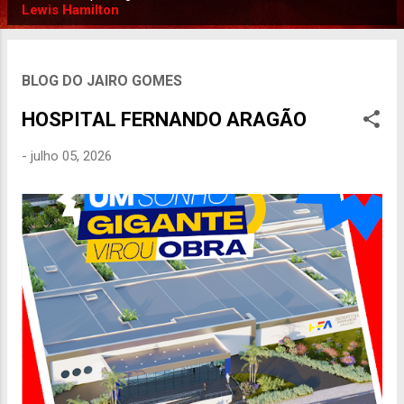
P
Lewis Hamilton
o
s
t
BLOG DO JAIRO GOMES
a
HOSPITAL FERNANDO ARAGÃO
g
e
-
julho 05, 2026
n
s