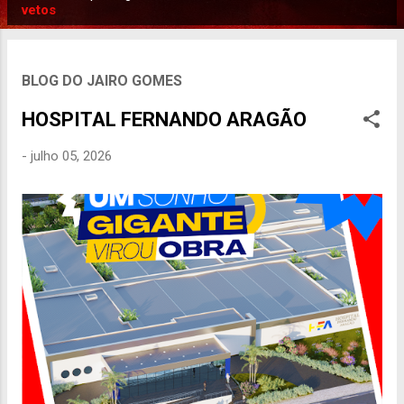
P
vetos
o
s
t
BLOG DO JAIRO GOMES
a
HOSPITAL FERNANDO ARAGÃO
g
e
-
julho 05, 2026
n
s