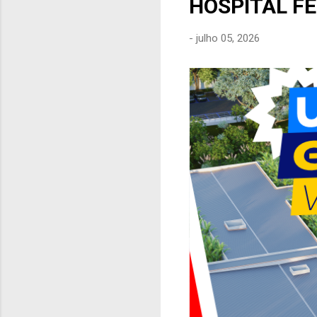
HOSPITAL F
e
n
-
julho 05, 2026
s