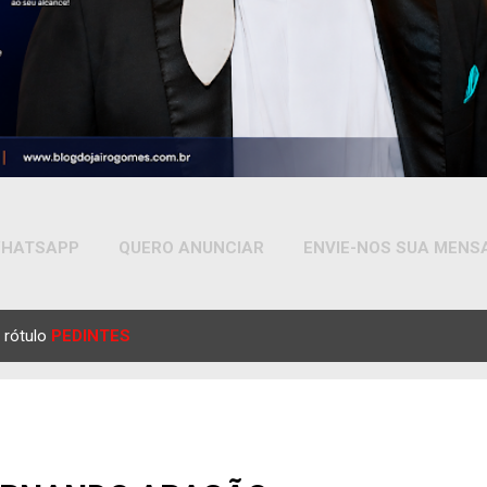
HATSAPP
QUERO ANUNCIAR
ENVIE-NOS SUA MEN
MAIS…
YOUTUBE
 rótulo
PEDINTES