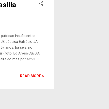
sília
públicas insuficientes
 JE Jéssica Eufrásio JA
57 anos, há seis, no
er (foto: Ed Alves/CB/D.A
feira do mês por fazer. O
olsa Família, mas está
ássia Santana, 61 anos. Para
READ MORE »
 moradora de Brasilinha
a de se deparar com quem
as que deixam suas casas