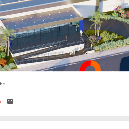
IBE
o