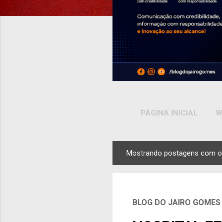
PÁGINA INICIAL
W
Mostrando postagens com o
P
o
s
t
BLOG DO JAIRO GOMES
a
g