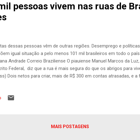
mil pessoas vivem nas ruas de Bra
es
tas dessas pessoas vêm de outras regiões. Desemprego e políticas 
õem igual situação a pelo menos 101 mil brasileiros em todo o país
iana Andrade Correio Braziliense O piauiense Manuel Marcos da Luz, 
trito Federal, diz que a rua é mais segura do que os abrigos para viv
ss) Dois netos para criar, mais de R$ 300 em contas atrasadas, e a 
ho fixo mensal? R$ 96. O único dinheiro garantido no mês vem do B
ge de ser suficiente para sobreviver. Essa é a realidade de Rita de C
o
ontrá-la, basta andar pelas quadras do Setor Comercial Sul, onde a
) — a cerca de 63km do Plano Piloto — pede dinheiro, na esperanç
solidarize. Não existem dados exatos sobre a quantidade de pesso
riamente em busca de ajuda. ...
MAIS POSTAGENS