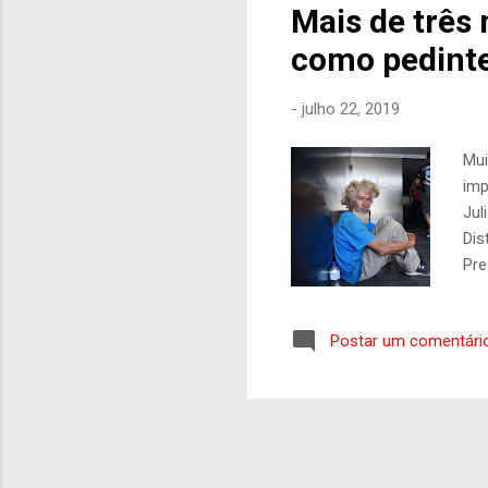
Mais de três 
como pedint
-
julho 22, 2019
Mui
imp
Jul
Dis
Pre
gan
lon
Postar um comentári
enc
(GO
se 
dia