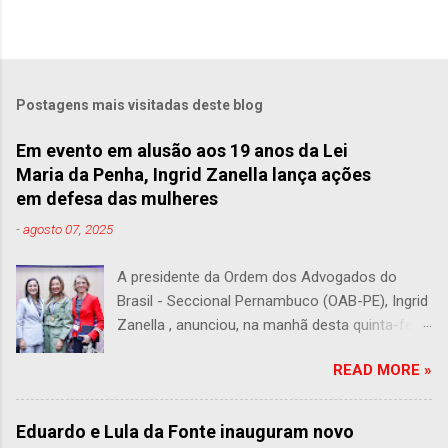
Postagens mais visitadas deste blog
Em evento em alusão aos 19 anos da Lei
Maria da Penha, Ingrid Zanella lança ações
em defesa das mulheres
-
agosto 07, 2025
A presidente da Ordem dos Advogados do
Brasil - Seccional Pernambuco (OAB-PE), Ingrid
Zanella , anunciou, na manhã desta quinta-feira
(07), duas grandes ações voltadas ao
READ MORE »
fortalecimento da rede de apoio às mulheres
vítimas de violência. O anúncio foi feito durante
a abertura da XIX Jornada Lei Maria da Penha,
Eduardo e Lula da Fonte inauguram novo
promovida pelo Conselho Nacional de Justiça