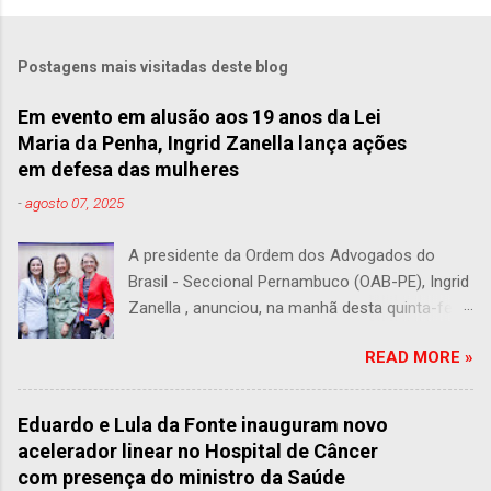
Postagens mais visitadas deste blog
Em evento em alusão aos 19 anos da Lei
Maria da Penha, Ingrid Zanella lança ações
em defesa das mulheres
-
agosto 07, 2025
A presidente da Ordem dos Advogados do
Brasil - Seccional Pernambuco (OAB-PE), Ingrid
Zanella , anunciou, na manhã desta quinta-feira
(07), duas grandes ações voltadas ao
READ MORE »
fortalecimento da rede de apoio às mulheres
vítimas de violência. O anúncio foi feito durante
a abertura da XIX Jornada Lei Maria da Penha,
Eduardo e Lula da Fonte inauguram novo
promovida pelo Conselho Nacional de Justiça
acelerador linear no Hospital de Câncer
(CNJ), na Escola Judicial de Pernambuco
com presença do ministro da Saúde