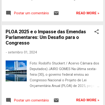
Pernambuco (Alepe), nesta sexta-feira (4), o
Projeto de Lei Orçamentária Anual (PLOA)
READ MORE »
Postar um comentário
2025, que estima um orçamento total de R$
56,6 bilhões. Destes, R$ 55,1 bilhões irão
para o Orçamento Fiscal, composto pelas
PLOA 2025 e o Impasse das Emendas
receitas e despesas do Estado das
Parlamentares: Um Desafio para o
entidades da administração direta e indireta,
Congresso
e R$ 1,5 bilhão para Orçamento de
Investimento, formado por empresas
-
setembro 01, 2024
estatais independentes, como a Agência de
Desenvolvimento Econômico de
Foto: Rodolfo Stuckert / Acervo Câmara dos
Pernambuco (Adepe) e Companhia
Deputados) JAIRO GOMES Na última sexta-
Pernambucana de Saneamento (Compesa).
feira (30), o governo federal enviou ao
“Chegou o momento de planejar o
Congresso Nacional o Projeto de Lei
orçamento do próximo ano para garantir que
Orçamentária Anual (PLOA) de 2025, peça
o Governo de Pernambuco siga executando
fundamental que define as receitas e
políticas públicas que já estão
despesas para o próximo ano. Contudo, a
proporcionando a verdadeira mudança na
READ MORE »
Postar um comentário
chegada desse projeto ocorre em um