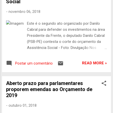
Social
enviada ao Congresso. A previsão divulgada
representaria um aumento de 47% em
-
novembro 06, 2018
relação ao que foi empenhado em 2018, de
R$ 1,7 bilhão. No entanto, uma nota técnica
Este é o segundo ato organizado por Danilo
produzida pelo partido Novo, a qual o
Cabral para defender os investimentos na área
Estadão/Broadcast teve acesso, afirma que
Presidente da Frente, o deputado Danilo Cabral
houve um erro no cálculo do fundo, que é
(PSB-PE) contesta o corte do orçamento da
composto pelo dinheiro arrecadado pelo
Assistência Social - Foto: Divulgação Nos
governo com o fim da propaganda partidária
últimos meses do governo Temer, os protestos
- extinta em 2017 - e de parte de emendas
contra cortes no orçamento continuam dando
parlamentares de bancada. Para exibir as
READ MORE »
Postar um comentário
o tom da oposição. Para protestar contra o
peças publicitárias dos partidos, o governo
Projeto de Lei Orçamentário Anual (PLOA) do
conced...
próximo ano, que promoveu um corte de 50%
Aberto prazo para parlamentares
nos recursos para o Sistema Único de
proporem emendas ao Orçamento de
Assistência Social, que corresponde a R$ 30
2019
bilhões a menos para o setor, uma frente
parlamentar promove, nesta quarta (07), no
-
outubro 01, 2018
Auditório Freitas Nobre, da Câmara dos