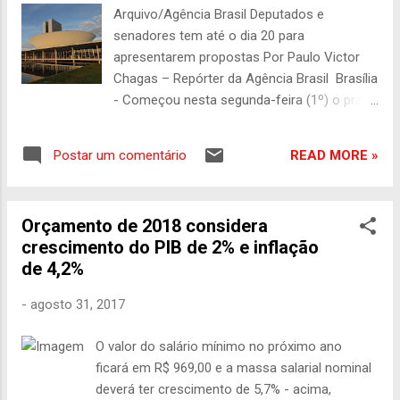
Deputados, um ato em defesa do Orçamento
Arquivo/Agência Brasil Deputados e
do SUAS para 2019. O valor abrange
senadores tem até o dia 20 para
pagamentos de programas como o Benefício
apresentarem propostas Por Paulo Victor
de Prestação Continuada (BPC) para pessoa
Chagas – Repórter da Agência Brasil Brasília
idosa e pessoa com deficiência. Esse será o
- Começou nesta segunda-feira (1º) o prazo
segundo evento organizado pela Frente
para deputados e senadores proporem
Parlamentar em Defesa do Sistema Único de
emendas ao Orçamento de 2019, indicando
Assistência Social (SUAS) promove para
READ MORE »
Postar um comentário
a destinação de recursos para suas bases
pressionar o governo a...
eleitorais. Apesar do período eleitoral, eles
têm até o dia 20 deste mês para acessarem
Orçamento de 2018 considera
o sistema online do Congresso Nacional
crescimento do PIB de 2% e inflação
determinando para que ações, obras ou
de 4,2%
serviço público o dinheiro será direcionado.
Cada parlamentar tem direito a propor até
-
agosto 31, 2017
R$ 15,4 milhões, distribuídos em no máximo
25 emendas individuais. Segundo a
O valor do salário mínimo no próximo ano
legislação, metade dos recursos deve ser
ficará em R$ 969,00 e a massa salarial nominal
destinada a executar serviços públicos de
deverá ter crescimento de 5,7% - acima,