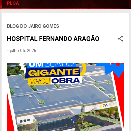
P
PLOA
o
s
t
BLOG DO JAIRO GOMES
a
HOSPITAL FERNANDO ARAGÃO
g
e
-
julho 05, 2026
n
s