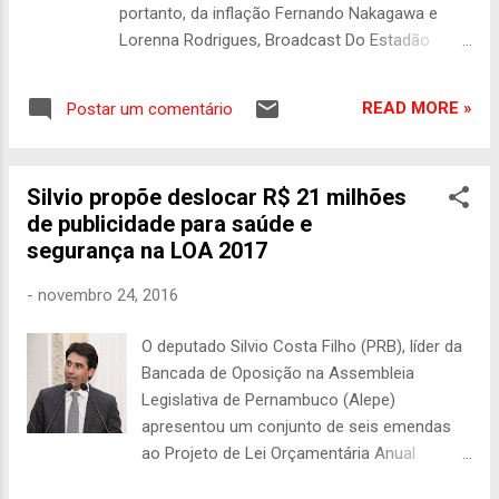
saúde. Ao todo, R$ 9,2 bilhões estão
portanto, da inflação Fernando Nakagawa e
previstos no projeto de Lei Orçamentária
Lorenna Rodrigues, Broadcast Do Estadão
Anual para o ano que vem, conhecido como
BRASÍLIA - O Projeto de Lei Orçamentária Anual
Ploa 2019. Visando garantir uma liberação
de 2018 (PLOA) considera crescimento do
mais equilibrada das verbas por parte do
READ MORE »
Postar um comentário
Produto Interno Bruto (PIB) de 2% no próximo
Poder Executivo, em 2015 foi aprovada uma
ano e inflação acumulada de 4,2%. Os números
Emenda C...
coincidem com as estimativas do mercado
Silvio propõe deslocar R$ 21 milhões
financeiro no relatório Focus de 25 de agosto.
de publicidade para saúde e
Segundo os parâmetros apresentados nesta
segurança na LOA 2017
quinta-feira, 31, pelo Ministério do
Planejamento, o PIB nominal para o próximo
-
novembro 24, 2016
ano deve somar R$ 7,137 trilhões. No juro, o
cenário foi projetado com taxa Selic média de
O deputado Silvio Costa Filho (PRB), líder da
8% no decorrer do ano e câmbio médio de R$
Bancada de Oposição na Assembleia
3,40 no decorrer de 2018. No juro, o cenário foi
Legislativa de Pernambuco (Alepe)
projetado com taxa Selic média de 8% no
apresentou um conjunto de seis emendas
decorrer do ano e câmbio médio de R$ 3,40 no
ao Projeto de Lei Orçamentária Anual
decorrer de 2018 - Foto: Marcos Santos/USP
(PLOA) 2017. Juntas, as proposições
Imagens Como informado anteriormente, o