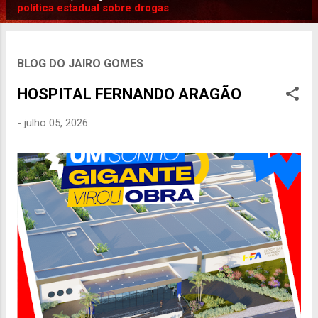
P
política estadual sobre drogas
o
s
t
BLOG DO JAIRO GOMES
a
HOSPITAL FERNANDO ARAGÃO
g
e
-
julho 05, 2026
n
s